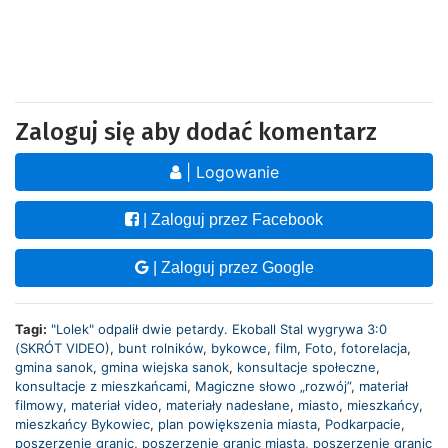
Zaloguj się aby dodać komentarz
| Logowanie
| Zaloguj przez Facebook
| Zaloguj przez Google
Tagi:
"Lolek" odpalił dwie petardy. Ekoball Stal wygrywa 3:0
(SKRÓT VIDEO)
,
bunt rolników
,
bykowce
,
film
,
Foto
,
fotorelacja
,
gmina sanok
,
gmina wiejska sanok
,
konsultacje społeczne
,
konsultacje z mieszkańcami
,
Magiczne słowo „rozwój”
,
materiał
filmowy
,
materiał video
,
materiały nadesłane
,
miasto
,
mieszkańcy
,
mieszkańcy Bykowiec
,
plan powiększenia miasta
,
Podkarpacie
,
poszerzenie granic
,
poszerzenie granic miasta
,
poszerzenie granic