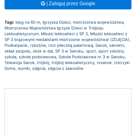
| Zaloguj przez Google
Tagi:
bieg na 60 m
,
Igrzyska Dzieci
,
mistrzostwa województwa
,
Mistrzostwa Województwa Igrzysk Dzieci w Trójboju
Lekkoatletycznym
,
Młodzi lekkoatleci z SP 3
,
Młodzi lekkoatleci z
SP 3 brązowymi medalistami mistrzostw województwa! (ZDJĘCIA)
,
Podkarpacie
,
rzesżów
,
rzut piłeczką palantową
,
Sanok
,
sanoktv
,
skład zespołu
,
skok w dal
,
SP 3 w Sanoku
,
sport
,
sport szkolny
,
szkoła
,
szkoła podstawowa
,
Szkoła Podstawowa nr 3 w Sanoku
,
Telewizja Sanok
,
trójbój
,
trójbój lekkoatletyczny
,
tvsanok
,
Ustrzyki
Dolne
,
wyniki
,
zdjęcia
,
zdjęcia z zawodów