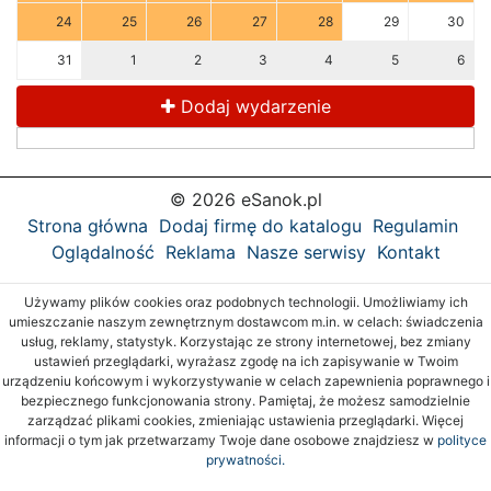
24
25
26
27
28
29
30
31
1
2
3
4
5
6
Dodaj wydarzenie
© 2026 eSanok.pl
Strona główna
Dodaj firmę do katalogu
Regulamin
Oglądalność
Reklama
Nasze serwisy
Kontakt
Używamy plików cookies oraz podobnych technologii. Umożliwiamy ich
umieszczanie naszym zewnętrznym dostawcom m.in. w celach: świadczenia
usług, reklamy, statystyk. Korzystając ze strony internetowej, bez zmiany
ustawień przeglądarki, wyrażasz zgodę na ich zapisywanie w Twoim
urządzeniu końcowym i wykorzystywanie w celach zapewnienia poprawnego i
bezpiecznego funkcjonowania strony. Pamiętaj, że możesz samodzielnie
zarządzać plikami cookies, zmieniając ustawienia przeglądarki. Więcej
informacji o tym jak przetwarzamy Twoje dane osobowe znajdziesz w
polityce
prywatności.