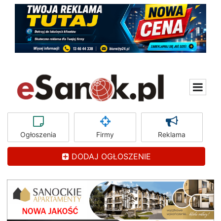
Ogłoszenia
Firmy
Reklama
DODAJ OGŁOSZENIE