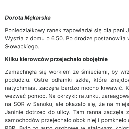
Dorota Mękarska
Poniedziałkowy ranek zapowiadał się dla pani J
Wyszła z domu o 6.50. Po drodze postanowiła w
Słowackiego.
Kilku kierowców przejechało obojętnie
Zamachnęła się workiem ze śmieciami, by wrz
podudziu. Ostre odłamki szkła, które znajd
natychmiast zaczęła bardzo mocno krwawić. Kre
wezwać pomoc. Na okrzyki: ratunku, zareagowa
na SOR w Sanoku, ale okazało się, że na miej
Janinie dotrzeć do ulicy. Tam ranna zaczęła 
samochodów przejechało obok niej i pomknęło da
RBR. Było to auto osobowe w stalowym kolorz