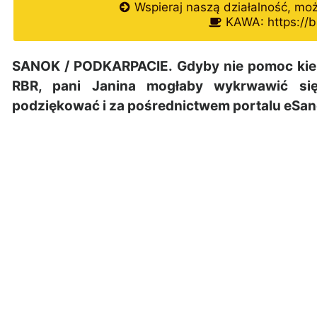
Wspieraj naszą działalność, mo
KAWA: https://b
SANOK / PODKARPACIE. Gdyby nie pomoc kier
RBR, pani Janina mogłaby wykrwawić si
podziękować i za pośrednictwem portalu eSa