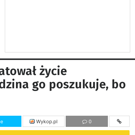
atował życie
dzina go poszukuje, bo
ze
Wykop.pl
0