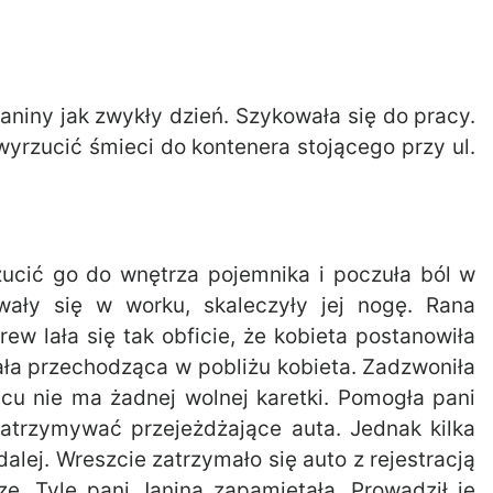
aniny jak zwykły dzień. Szykowała się do pracy.
yrzucić śmieci do kontenera stojącego przy ul.
ucić go do wnętrza pojemnika i poczuła ból w
owały się w worku, skaleczyły jej nogę. Rana
w lała się tak obficie, że kobieta postanowiła
ła przechodząca w pobliżu kobieta. Zadzwoniła
scu nie ma żadnej wolnej karetki. Pomogła pani
zatrzymywać przejeżdżające auta. Jednak kilka
lej. Wreszcie zatrzymało się auto z rejestracją
e. Tyle pani Janina zapamiętała. Prowadził je