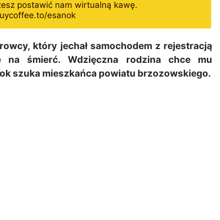
żesz postawić nam wirtualną kawę.
uycoffee.to/esanok
owcy, który jechał samochodem z rejestracją
ę na śmierć. Wdzięczna rodzina chce mu
nok szuka mieszkańca powiatu brzozowskiego.