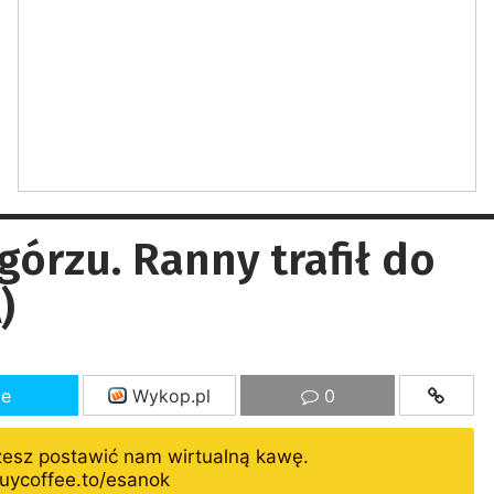
órzu. Ranny trafił do
)
ze
Wykop.pl
0
żesz postawić nam wirtualną kawę.
uycoffee.to/esanok