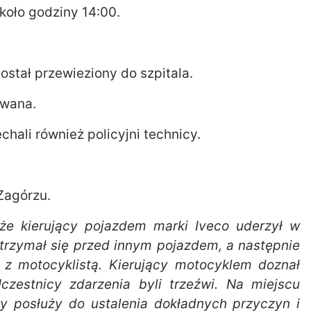
koło godziny 14:00.
stał przewieziony do szpitala.
owana.
hali również policyjni technicy.
Zagórzu.
 że kierujący pojazdem marki Iveco uderzył w
atrzymał się przed innym pojazdem, a następnie
ę z motocyklistą. Kierujący motocyklem doznał
Uczestnicy zdarzenia byli trzeźwi. Na miejscu
wy posłuży do ustalenia dokładnych przyczyn i