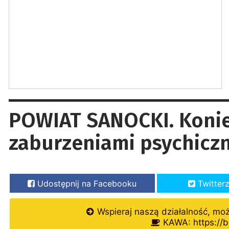
POWIAT SANOCKI. Koni
zaburzeniami psychicz
Udostępnij na Facebooku
Twitter
Wspieraj naszą działalność, mo
KAWA: https://b