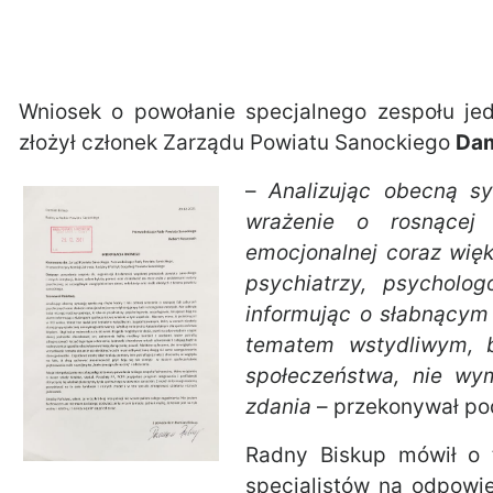
Wniosek o powołanie specjalnego zespołu jed
złożył członek Zarządu Powiatu Sanockiego
Dam
–
Analizując obecną s
wrażenie o rosnącej 
emocjonalnej coraz więk
psychiatrzy, psycholog
informując o słabnącym 
tematem wstydliwym, b
społeczeństwa, nie wym
zdania
– przekonywał pod
Radny Biskup mówił o 
specjalistów na odpowi