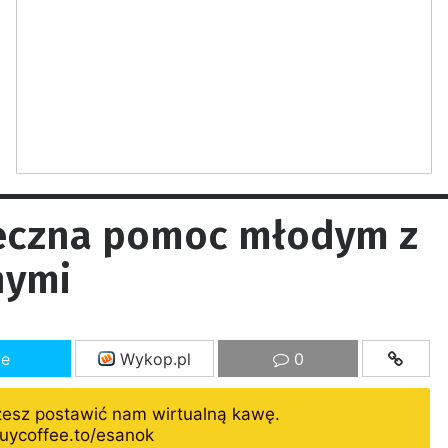
eczna pomoc młodym z
nymi
ze
Wykop.pl
0
żesz postawić nam wirtualną kawę.
uycoffee.to/esanok