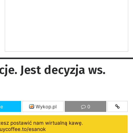
je. Jest decyzja ws.
ze
Wykop.pl
0
żesz postawić nam wirtualną kawę.
uycoffee.to/esanok