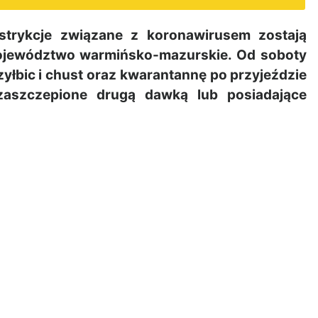
trykcje związane z koronawirusem zostają
województwo warmińsko-mazurskie. Od soboty
yłbic i chust oraz kwarantannę po przyjeździe
zaszczepione drugą dawką lub posiadające