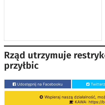
Rząd utrzymuje restrykc
przyłbic
Udostępnij na Facebooku
Twitter
Wspieraj naszą działalność, mo
KAWA: https://b