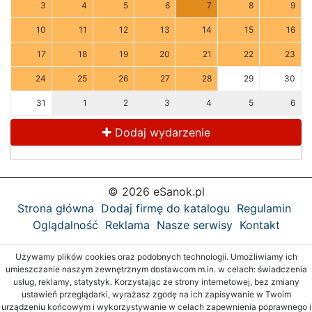
3
4
5
6
7
8
9
10
11
12
13
14
15
16
17
18
19
20
21
22
23
24
25
26
27
28
29
30
31
1
2
3
4
5
6
Dodaj wydarzenie
© 2026 eSanok.pl
Strona główna
Dodaj firmę do katalogu
Regulamin
Oglądalność
Reklama
Nasze serwisy
Kontakt
Używamy plików cookies oraz podobnych technologii. Umożliwiamy ich
umieszczanie naszym zewnętrznym dostawcom m.in. w celach: świadczenia
usług, reklamy, statystyk. Korzystając ze strony internetowej, bez zmiany
ustawień przeglądarki, wyrażasz zgodę na ich zapisywanie w Twoim
urządzeniu końcowym i wykorzystywanie w celach zapewnienia poprawnego i