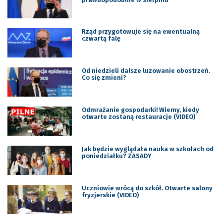
Rząd przygotowuje się na ewentualną
czwartą falę
Od niedzieli dalsze luzowanie obostrzeń.
Co się zmieni?
Odmrażanie gospodarki! Wiemy, kiedy
otwarte zostaną restauracje (VIDEO)
Jak będzie wyglądała nauka w szkołach od
poniedziałku? ZASADY
Uczniowie wrócą do szkół. Otwarte salony
fryzjerskie (VIDEO)