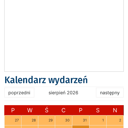
Kalendarz wydarzeń
poprzedni
sierpień 2026
następny
P
W
Ś
C
P
S
N
27
28
29
30
31
1
2