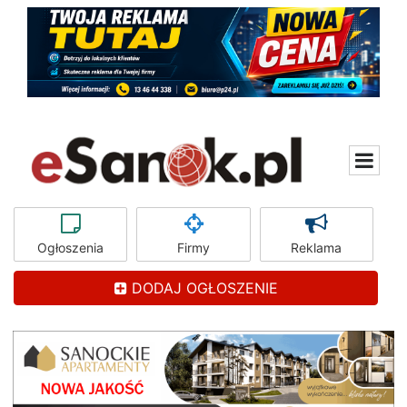
Ogłoszenia
Firmy
Reklama
DODAJ OGŁOSZENIE