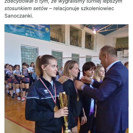
zdecydował o tym, że wygraliśmy turniej lepszym
stosunkiem setów
– relacjonuje szkoleniowiec
Sanoczanki.