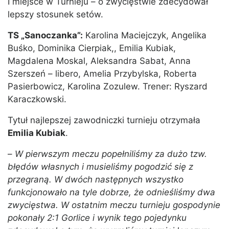
I miejsce w Turnieju – o zwycięstwie zdecydował
lepszy stosunek setów.
TS „Sanoczanka”:
Karolina Maciejczyk, Angelika
Buśko, Dominika Cierpiak,, Emilia Kubiak,
Magdalena Moskal, Aleksandra Sabat, Anna
Szerszeń – libero, Amelia Przybylska, Roberta
Pasierbowicz, Karolina Zozulew. Trener: Ryszard
Karaczkowski.
Tytuł najlepszej zawodniczki turnieju otrzymała
Emilia Kubiak
.
–
W pierwszym meczu popełniliśmy za dużo tzw.
błędów własnych i musieliśmy pogodzić się z
przegraną. W dwóch następnych wszystko
funkcjonowało na tyle dobrze, że odnieś
liśmy dwa
zwycięstwa. W ostatnim meczu turnieju gospodynie
pokonały 2:1 Gorlice i wynik tego pojedynku