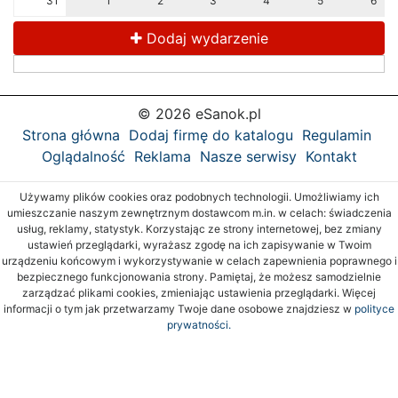
31
1
2
3
4
5
6
Dodaj wydarzenie
© 2026 eSanok.pl
Strona główna
Dodaj firmę do katalogu
Regulamin
Oglądalność
Reklama
Nasze serwisy
Kontakt
Używamy plików cookies oraz podobnych technologii. Umożliwiamy ich
umieszczanie naszym zewnętrznym dostawcom m.in. w celach: świadczenia
usług, reklamy, statystyk. Korzystając ze strony internetowej, bez zmiany
ustawień przeglądarki, wyrażasz zgodę na ich zapisywanie w Twoim
urządzeniu końcowym i wykorzystywanie w celach zapewnienia poprawnego i
bezpiecznego funkcjonowania strony. Pamiętaj, że możesz samodzielnie
zarządzać plikami cookies, zmieniając ustawienia przeglądarki. Więcej
informacji o tym jak przetwarzamy Twoje dane osobowe znajdziesz w
polityce
prywatności.