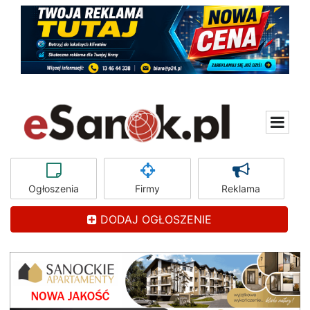
Ogłoszenia
Firmy
Reklama
DODAJ OGŁOSZENIE