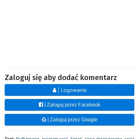
Zaloguj się aby dodać komentarz
| Logowanie
| Zaloguj przez Facebook
| Zaloguj przez Google
Tagi:
Podkarpacie
,
program sesji
,
Sanok
,
sesja absolutoryjna
,
sesja