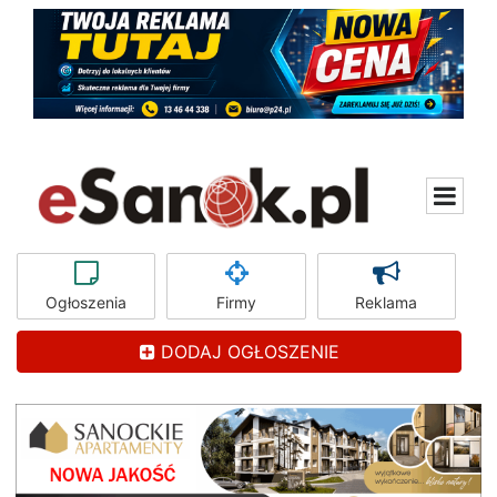
Ogłoszenia
Firmy
Reklama
DODAJ OGŁOSZENIE