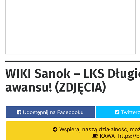
WIKI Sanok – LKS Długie
awansu! (ZDJĘCIA)
Udostępnij na Facebooku
Twitter
Wspieraj naszą działalność, mo
KAWA: https://b