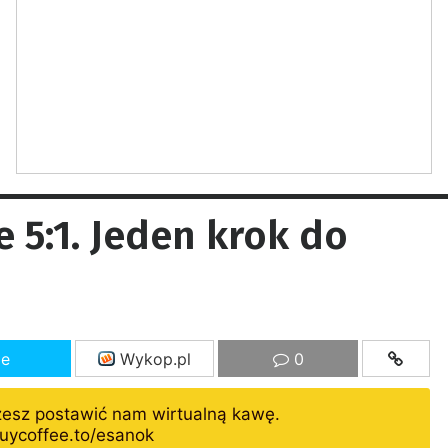
 5:1. Jeden krok do
ze
Wykop.pl
0
żesz postawić nam wirtualną kawę.
uycoffee.to/esanok