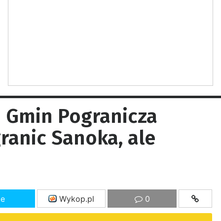
h Gmin Pogranicza
ranic Sanoka, ale
ze
Wykop.pl
0