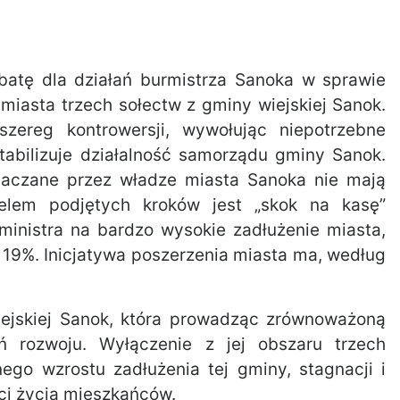
batę dla działań burmistrza Sanoka w sprawie
miasta trzech sołectw z gminy wiejskiej Sanok.
zereg kontrowersji, wywołując niepotrzebne
stabilizuje działalność samorządu gminy Sanok.
taczane przez władze miasta Sanoka nie mają
elem podjętych kroków jest „skok na kasę”
ministra na bardzo wysokie zadłużenie miasta,
 19%. Inicjatywa poszerzenia miasta ma, według
iejskiej Sanok, która prowadząc zrównoważoną
eń rozwoju. Wyłączenie z jej obszaru trzech
go wzrostu zadłużenia tej gminy, stagnacji i
ści życia mieszkańców.