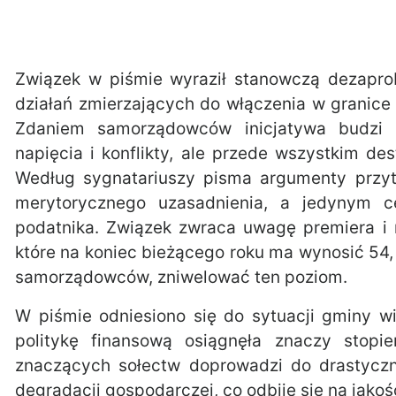
Związek w piśmie wyraził stanowczą dezapro
działań zmierzających do włączenia w granice 
Zdaniem samorządowców inicjatywa budzi s
napięcia i konflikty, ale przede wszystkim de
Według sygnatariuszy pisma argumenty przy
merytorycznego uzasadnienia, a jedynym c
podatnika. Związek zwraca uwagę premiera i 
które na koniec bieżącego roku ma wynosić 54,
samorządowców, zniwelować ten poziom.
W piśmie odniesiono się do sytuacji gminy w
politykę finansową osiągnęła znaczy stopi
znaczących sołectw doprowadzi do drastyczne
degradacji gospodarczej, co odbije się na jako