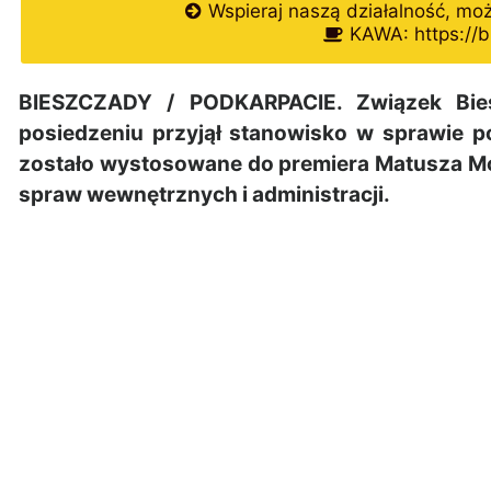
Wspieraj naszą działalność, mo
KAWA: https://b
BIESZCZADY / PODKARPACIE. Związek Bie
posiedzeniu przyjął stanowisko w sprawie p
zostało wystosowane do premiera Matusza Mo
spraw wewnętrznych i administracji.