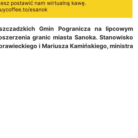
żesz postawić nam wirtualną kawę.
uycoffee.to/esanok
szczadzkich Gmin Pogranicza na lipcowym
oszerzenia granic miasta Sanoka. Stanowisko
rawieckiego i Mariusza Kamińskiego, ministra