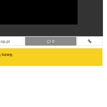
op.pl
0
ą kawę.