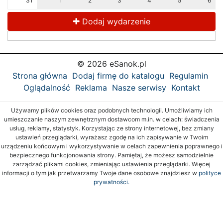
31
1
2
3
4
5
6
Dodaj wydarzenie
© 2026 eSanok.pl
Strona główna
Dodaj firmę do katalogu
Regulamin
Oglądalność
Reklama
Nasze serwisy
Kontakt
Używamy plików cookies oraz podobnych technologii. Umożliwiamy ich
umieszczanie naszym zewnętrznym dostawcom m.in. w celach: świadczenia
usług, reklamy, statystyk. Korzystając ze strony internetowej, bez zmiany
ustawień przeglądarki, wyrażasz zgodę na ich zapisywanie w Twoim
urządzeniu końcowym i wykorzystywanie w celach zapewnienia poprawnego i
bezpiecznego funkcjonowania strony. Pamiętaj, że możesz samodzielnie
zarządzać plikami cookies, zmieniając ustawienia przeglądarki. Więcej
informacji o tym jak przetwarzamy Twoje dane osobowe znajdziesz w
polityce
prywatności.