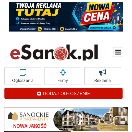
Ogłoszenia
Firmy
Reklama
DODAJ OGŁOSZENIE