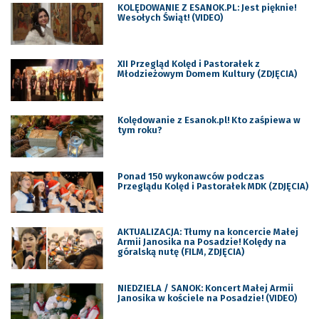
KOLĘDOWANIE Z ESANOK.PL: Jest pięknie!
Wesołych Świąt! (VIDEO)
XII Przegląd Kolęd i Pastorałek z
Młodzieżowym Domem Kultury (ZDJĘCIA)
Kolędowanie z Esanok.pl! Kto zaśpiewa w
tym roku?
Ponad 150 wykonawców podczas
Przeglądu Kolęd i Pastorałek MDK (ZDJĘCIA)
AKTUALIZACJA: Tłumy na koncercie Małej
Armii Janosika na Posadzie! Kolędy na
góralską nutę (FILM, ZDJĘCIA)
NIEDZIELA / SANOK: Koncert Małej Armii
Janosika w kościele na Posadzie! (VIDEO)