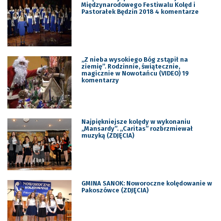
Międzynarodowego Festiwalu Kolęd i
Pastorałek Będzin 2018 4 komentarze
„Z nieba wysokiego Bóg zstąpił na
ziemię”. Rodzinnie, świątecznie,
magicznie w Nowotańcu (VIDEO) 19
komentarzy
Najpiękniejsze kolędy w wykonaniu
„Mansardy”. „Caritas” rozbrzmiewał
muzyką (ZDJĘCIA)
GMINA SANOK: Noworoczne kolędowanie w
Pakoszówce (ZDJĘCIA)