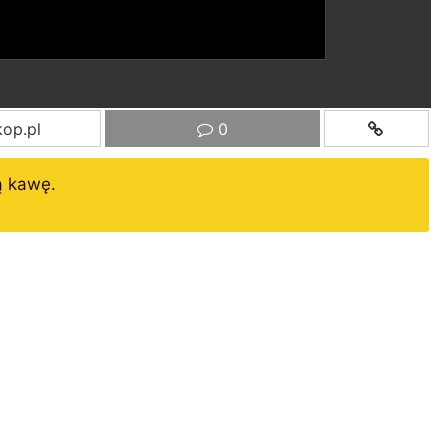
op.pl
0
ą kawę.