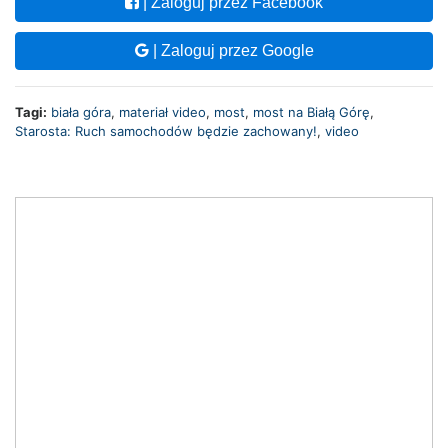
| Zaloguj przez Facebook
| Zaloguj przez Google
Tagi:
biała góra
,
materiał video
,
most
,
most na Białą Górę
,
Starosta: Ruch samochodów będzie zachowany!
,
video