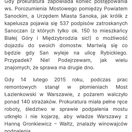
Gdy prokuratura zapowiada koniec postępowania
ws. Porozumienia Mostowego pomiędzy Powiatem
Sanockim, a Urzędem Miasta Sanoka, jak królik z
kapelusza pojawia się 537 podpisów zatroskanych
Sanoczan (z których tylko ok. 150 to mieszkańcy
Białej Góry i Międzybrodzia sic!) o możliwość
dojazdu do swoich domostw. Martwią się co
będzie gdy San wyleje na ulicę Rybickiego.
Przypadek? Nie! Podejrzewam, jak wielu
znajomych, że sprawa ma drugie dno.
Gdy 14 lutego 2015 roku, podczas prac
remontowych stanął w płomieniach Most
Łazienkowski w Warszawie, z pożarem walczyło
ponad 140 strażaków. Prokuratura miała pełne ręce
roboty, śledztwo w sprawie podpalenia mostu
utknęło i nie kojarzę, aby władze Warszawy z
Hanną Gronkiewicz – Waltz, znalazły winowajców
podpalenia.