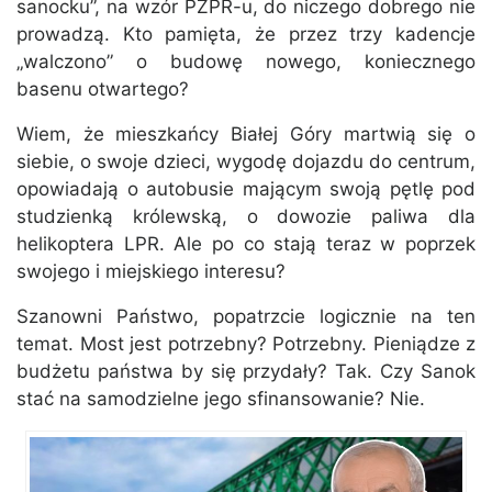
sanocku”, na wzór PZPR-u, do niczego dobrego nie
prowadzą. Kto pamięta, że przez trzy kadencje
„walczono” o budowę nowego, koniecznego
basenu otwartego?
Wiem, że mieszkańcy Białej Góry martwią się o
siebie, o swoje dzieci, wygodę dojazdu do centrum,
opowiadają o autobusie mającym swoją pętlę pod
studzienką królewską, o dowozie paliwa dla
helikoptera LPR. Ale po co stają teraz w poprzek
swojego i miejskiego interesu?
Szanowni Państwo, popatrzcie logicznie na ten
temat. Most jest potrzebny? Potrzebny. Pieniądze z
budżetu państwa by się przydały? Tak. Czy Sanok
stać na samodzielne jego sfinansowanie? Nie.