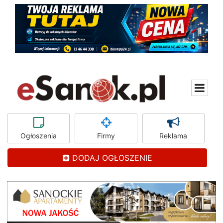
Ogłoszenia
Firmy
Reklama
DODAJ OGŁOSZENIE