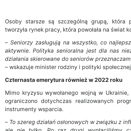
Osoby starsze są szczególną grupą, która 
tworzyła rynek pracy, która powołała na świat k
–
Seniorzy zasługują na wszystko, co najlepsz
aktywnie. Polityka senioralna jest dla nas n
działania skierowane do seniorów przeznaczamy 
–
wskazuje minister rodziny i polityki społeczne
Czternasta emerytura również w 2022 roku
Mimo kryzysu wywołanego wojną w Ukrainie, z
ograniczono dotychczas realizowanych prog
instrumenty wsparcia.
–
To szereg działań osłonowych w związku z infl
ale nie tylko. Po raz drugi wypłaciliśmy 