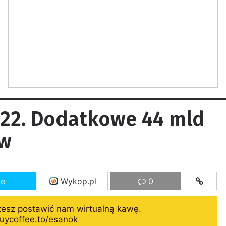
22. Dodatkowe 44 mld
ów
ze
Wykop.pl
0
żesz postawić nam wirtualną kawę.
uycoffee.to/esanok