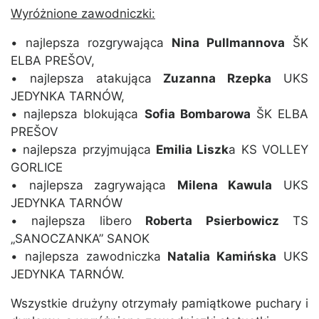
Wyróżnione zawodniczki:
• najlepsza rozgrywająca
Nina Pullmannova
ŠK
ELBA PREŠOV,
• najlepsza atakująca
Zuzanna Rzepka
UKS
JEDYNKA TARNÓW,
• najlepsza blokująca
Sofia Bombarowa
ŠK ELBA
PREŠOV
• najlepsza przyjmująca
Emilia Liszk
a KS VOLLEY
GORLICE
• najlepsza zagrywająca
Milena Kawula
UKS
JEDYNKA TARNÓW
• najlepsza libero
Roberta Psierbowicz
TS
„SANOCZANKA” SANOK
• najlepsza zawodniczka
Natalia Kamińska
UKS
JEDYNKA TARNÓW.
Wszystkie drużyny otrzymały pamiątkowe puchary i