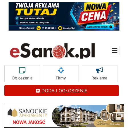
Ogłoszenia
Firmy
Reklama
DODAJ OGŁOSZENIE