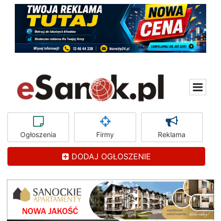
Ogłoszenia
Firmy
Reklama
DODAJ OGŁOSZENIE