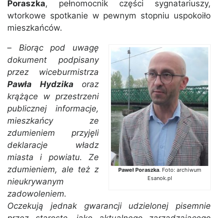
Poraszka
, pełnomocnik części sygnatariuszy,
wtorkowe spotkanie w pewnym stopniu uspokoiło
mieszkańców.
–
Biorąc pod uwagę
dokument podpisany
przez wiceburmistrza
Pawła Hydzika
oraz
krążące w przestrzeni
publicznej informacje,
mieszkańcy ze
zdumieniem przyjęli
deklaracje władz
miasta i powiatu. Ze
zdumieniem, ale też z
Paweł Poraszka
. Foto: archiwum
Esanok.pl
nieukrywanym
zadowoleniem.
Oczekują jednak gwarancji udzielonej pisemnie
przez starostę, jako aktualnego zarządzającego