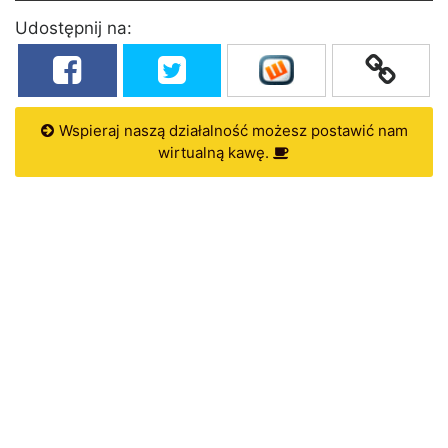
Udostępnij na:
Wspieraj naszą działalność możesz postawić nam
wirtualną kawę.