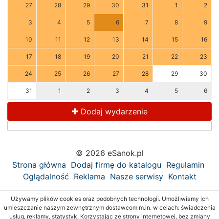
27
28
29
30
31
1
2
3
4
5
6
7
8
9
10
11
12
13
14
15
16
17
18
19
20
21
22
23
24
25
26
27
28
29
30
31
1
2
3
4
5
6
Dodaj wydarzenie
© 2026 eSanok.pl
Strona główna
Dodaj firmę do katalogu
Regulamin
Oglądalność
Reklama
Nasze serwisy
Kontakt
Używamy plików cookies oraz podobnych technologii. Umożliwiamy ich
umieszczanie naszym zewnętrznym dostawcom m.in. w celach: świadczenia
usług, reklamy, statystyk. Korzystając ze strony internetowej, bez zmiany