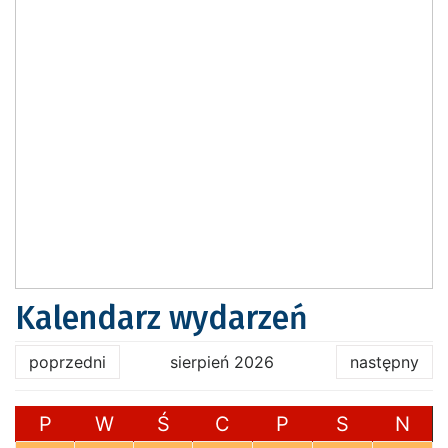
Kalendarz wydarzeń
poprzedni
sierpień 2026
następny
P
W
Ś
C
P
S
N