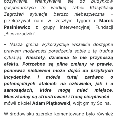
pożywienia. Włamywanie się do budynków
gospodarczych to według Tabeli Klasyfikacji
Zagrożeń sytuacja bardzo niebezpieczna
–
przekazywał nam w zeszłym tygodniu
Marek
Pasiniewicz
z grupy interwencyjnej Fundacji
„Bieszczadziki”.
–
Nasza gmina wykorzystuje wszelkie dostępne
prawem możliwości poradzenia sobie z tą trudną
sytuacją.
Niestety, działania te nie przynoszą
efektu. Potrzebne są pilne zmiany w prawie,
ponieważ niebawem może dojść do przykrych
incydentów. I mówię tutaj zarówno o
potencjalnych atakach na człowieka, jak i o
samosądach, które mogą mieć miejsce.
Mieszkańcy są sfrustrowani i tracą cierpliwość
–
mówił z kolei
Adam Piątkowski
, wójt gminy Solina.
W środowisku szeroko komentowane było również