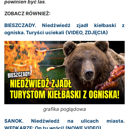
powinien być las
.
ZOBACZ RÓWNIEŻ:
BIESZCZADY. Niedźwiedź zjadł kiełbaski z
ogniska. Turyści uciekali (VIDEO, ZDJĘCIA)
grafika poglądowa
SANOK. Niedźwiedź na ulicach miasta.
WĘDKARZE: On tu wróci! (NOWE VIDEO)