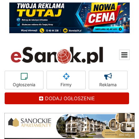
Ogłoszenia
Firmy
Reklama
DODAJ OGŁOSZENIE