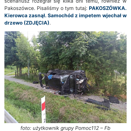
scenariusz rozegrał się kilka dni temu, również w
Pakoszówce. Pisaliśmy o tym tutaj:
PAKOSZÓWKA.
Kierowca zasnął. Samochód z impetem wjechał w
drzewo (ZDJĘCIA)
.
foto: użytkownik grupy Pomoc112 – Fb