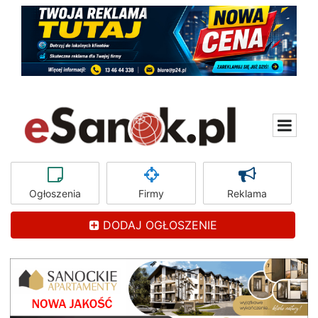
Ogłoszenia
Firmy
Reklama
DODAJ OGŁOSZENIE