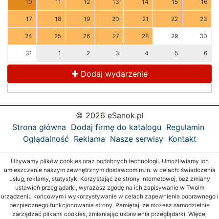
10
11
12
13
14
15
16
17
18
19
20
21
22
23
24
25
26
27
28
29
30
31
1
2
3
4
5
6
Dodaj wydarzenie
© 2026 eSanok.pl
Strona główna
Dodaj firmę do katalogu
Regulamin
Oglądalność
Reklama
Nasze serwisy
Kontakt
Używamy plików cookies oraz podobnych technologii. Umożliwiamy ich
umieszczanie naszym zewnętrznym dostawcom m.in. w celach: świadczenia
usług, reklamy, statystyk. Korzystając ze strony internetowej, bez zmiany
ustawień przeglądarki, wyrażasz zgodę na ich zapisywanie w Twoim
urządzeniu końcowym i wykorzystywanie w celach zapewnienia poprawnego i
bezpiecznego funkcjonowania strony. Pamiętaj, że możesz samodzielnie
zarządzać plikami cookies, zmieniając ustawienia przeglądarki. Więcej