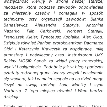
wdzięczność kieruję w stronę naszej starszej
młodzieży, która podczas zawodów odpowiadała
za mierzenie czasów i pomagała w sposób
techniczny przy organizacji zawodów: Blanka
Banasiewicz, Aleksandra Stabryła, Antonina
Nazarko, Filip Carkowski, Norbert Starejki,
Franciszek Kielar, Tymoteusz Kobiałka, Alex Głod.
Dziękuje również Paniom protokolantkom Dagmarze
Głód i Katarzynie Krawczyk za współpracę, miłą
atmosferę i poświęcony czas. Instruktorom UKS
Rekiny MOSiR Sanok za wkład pracy trenerskiej,
wyniki i osiągnięcia. Podobnie jak w biegu podczas
sztafety rodzinnej grupa tworzy zespół i wzajemnie
się wspiera, tak i w moim zespole na co dzień mogę
liczyć na swoją rodzinę żonę Monikę i syna
Norberta. Z tego miejsca również i Wam bardzo
dziękuje.
Dziękujemy z całego serca wszystkim, którzy