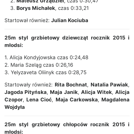
Mateusz Grządziel
, czas 0:30,47
Borys Michałek
, czas 0:33,21
Startował również:
Julian Kociuba
25m styl grzbietowy dziewcząt rocznik 2015 i
młodsi:
1. Alicja Kondyjowska czas 0:24,48
2. Maria Szeląg czas 0:26,16
3. Yelyzaveta Oliinyk czas 0:28,75
Startowały również:
Rita Bochnat
,
Natalia Pawiak
,
Jagoda Pityńska
,
Maja Janik
,
Alicja Witek
,
Alicja
Czopor
,
Lena Cioć
,
Maja Carkowska
,
Magdalena
Wojdyła
25m styl grzbietowy chłopców rocznik 2015 i
młodsi: