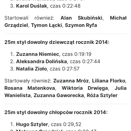
Karol Duślak
, czas 0:22:48
Startowali również:
Alan Skubiński
,
Michał
Grządziel
,
Tymon Łącki
,
Szymon Ryfa
25m styl dowolny dziewcząt rocznik 2014:
Zuzanna Niemiec
, czas 0:19:19
Aleksandra Dolińska
, czas 0:27:44
Natalia Zioło
, czas 0:27:57
Startowały również:
Zuzanna Mróz
,
Liliana Florko
,
Rosana Matenkova
,
Wiktoria Drwięga
,
Julia
Wanielista
,
Zuzanna Gaworecka
,
Róża Sztyler
25m styl dowolny chłopców rocznik 2014:
Hugo Sztyler
, czas 0:29,52