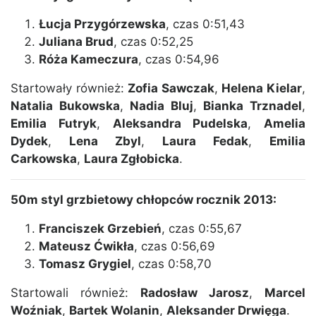
Łucja Przygórzewska
, czas 0:51,43
Juliana Brud
, czas 0:52,25
Róża Kameczura
, czas 0:54,96
Startowały również:
Zofia Sawczak
,
Helena Kielar
,
Natalia Bukowska
,
Nadia Bluj
,
Bianka Trznadel
,
Emilia Futryk
,
Aleksandra Pudelska
,
Amelia
Dydek
,
Lena Zbyl
,
Laura Fedak
,
Emilia
Carkowska
,
Laura Zgłobicka
.
50m styl grzbietowy chłopców rocznik 2013:
Franciszek Grzebień
, czas 0:55,67
Mateusz Ćwikła
, czas 0:56,69
Tomasz Grygiel
, czas 0:58,70
Startowali również:
Radosław Jarosz
,
Marcel
Woźniak
,
Bartek Wolanin
,
Aleksander Drwięga
.