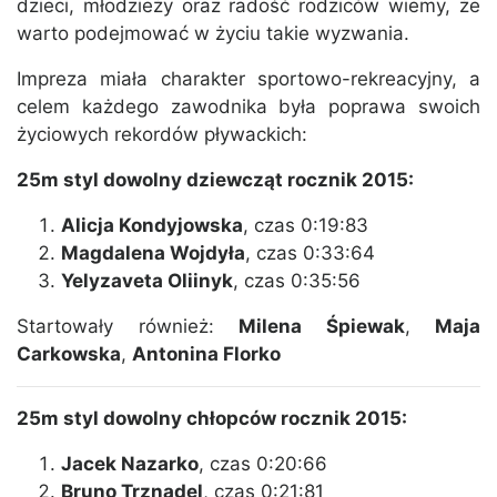
dzieci, młodzieży oraz radość rodziców wiemy, że
warto podejmować w życiu takie wyzwania.
Impreza miała charakter sportowo-rekreacyjny, a
celem każdego zawodnika była poprawa swoich
życiowych rekordów pływackich:
25m styl dowolny dziewcząt rocznik 2015:
Alicja Kondyjowska
, czas 0:19:83
Magdalena Wojdyła
, czas 0:33:64
Yelyzaveta Oliinyk
, czas 0:35:56
Startowały również:
Milena Śpiewak
,
Maja
Carkowska
,
Antonina Florko
25m styl dowolny chłopców rocznik 2015:
Jacek Nazarko
, czas 0:20:66
Bruno Trznadel
, czas 0:21:81