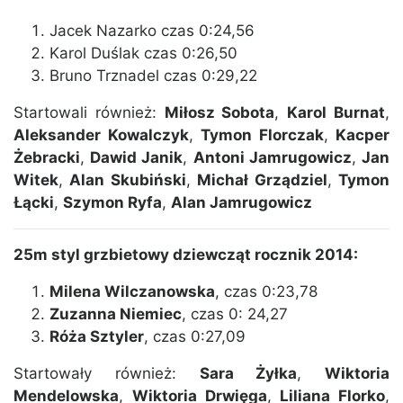
Jacek Nazarko czas 0:24,56
Karol Duślak czas 0:26,50
Bruno Trznadel czas 0:29,22
Startowali również:
Miłosz Sobota
,
Karol Burnat
,
Aleksander Kowalczyk
,
Tymon Florczak
,
Kacper
Żebracki
,
Dawid Janik
,
Antoni Jamrugowicz
,
Jan
Witek
,
Alan Skubiński
,
Michał Grządziel
,
Tymon
Łącki
,
Szymon Ryfa
,
Alan Jamrugowicz
25m styl grzbietowy dziewcząt rocznik 2014:
Milena Wilczanowska
, czas 0:23,78
Zuzanna Niemiec
, czas 0: 24,27
Róża Sztyler
, czas 0:27,09
Startowały również:
Sara Żyłka
,
Wiktoria
Mendelowska
,
Wiktoria Drwięga
,
Liliana Florko
,