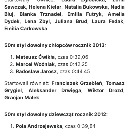
Sawczak
,
Helena Kielar
,
Natalia Bukowska
,
Nadia
Bluj
,
Bianka Trznadel,
Emilia Futryk
,
Amelia
Dydek
,
Lena Zbyl
,
Juliana Brud
,
Laura Fedak
,
Emilia Carkowska
50m styl dowolny chłopców rocznik 2013:
Mateusz Ćwikła
, czas 0:39,06
Marcel Woźniak
, czas 0:42,25
Radosław Jarosz
, czas 0:44,45
Startowali również:
Franciszek Grzebień
,
Tomasz
Grygiel
,
Aleksander Drwięga
,
Wiktor Drozd
,
Gracjan Małek
.
50m styl dowolny dziewcząt rocznik 2012:
Pola Andrzejewska
, czas 0:39,84