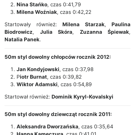
Nina Stańko
, czas 0:41,79
Milena Woźniak
, czas 0:42,22
Startowały również:
Milena Starzak
,
Paulina
Biodrowicz
,
Julia Skóra
,
Zuzanna Śpiewak
,
Natalia Panek
.
50m styl dowolny chłopców rocznik 2012:
Jan Kondyjowski
, czas 0:37,98
P
iotr Burnat
, czas 0:39,82
Wiktor Adamski
, czas 0:54,89
Startował również:
Dominik Kyryl-Kovalskyi
50m styl dowolny dziewcząt rocznik 2011:
Aleksandra Dworzańska
, czas 0:35,64
Hanna Kameczura
, czas 0:41,01