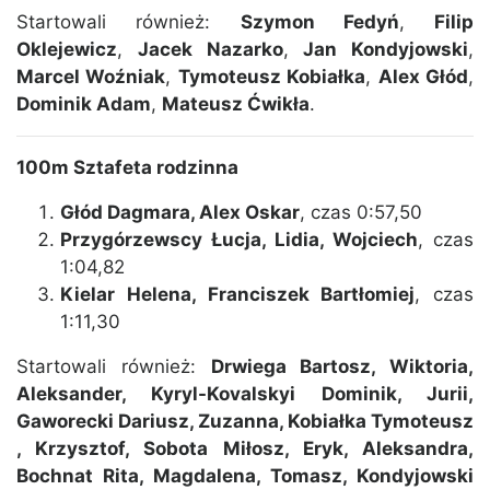
Startowali również:
Szymon Fedyń
,
Filip
Oklejewicz
,
Jacek Nazarko
,
Jan Kondyjowski
,
Marcel Woźniak
,
Tymoteusz Kobiałka
,
Alex Głód
,
Dominik Adam
,
Mateusz Ćwikła
.
100m Sztafeta rodzinna
Głód Dagmara, Alex Oskar
, czas 0:57,50
Przygórzewscy Łucja, Lidia, Wojciech
, czas
1:04,82
Kielar Helena, Franciszek Bartłomiej
, czas
1:11,30
Startowali również:
Drwiega Bartosz, Wiktoria,
Aleksander, Kyryl-Kovalskyi Dominik, Jurii,
Gaworecki Dariusz, Zuzanna, Kobiałka Tymoteusz
, Krzysztof, Sobota Miłosz, Eryk, Aleksandra,
Bochnat Rita, Magdalena, Tomasz, Kondyjowski