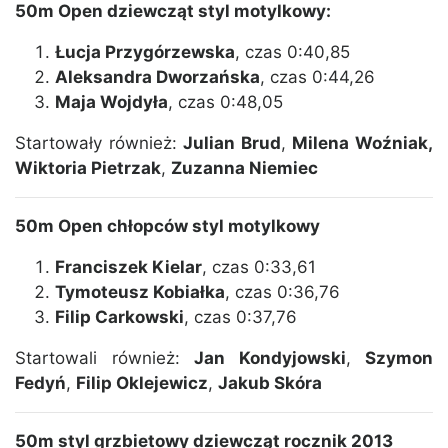
50m Open dziewcząt styl motylkowy:
Łucja Przygórzewska
, czas 0:40,85
Aleksandra Dworzańska
, czas 0:44,26
Maja Wojdyła
, czas 0:48,05
Startowały również:
Julian Brud
,
Milena Woźniak,
Wiktoria Pietrzak
,
Zuzanna Niemiec
50m Open chłopców styl motylkowy
Franciszek Kielar
, czas 0:33,61
Tymoteusz Kobiałka
, czas 0:36,76
Filip Carkowski
, czas 0:37,76
Startowali również:
Jan Kondyjowski
,
Szymon
Fedyń
,
Filip Oklejewicz
,
Jakub Skóra
50m styl grzbietowy dziewcząt rocznik 2013