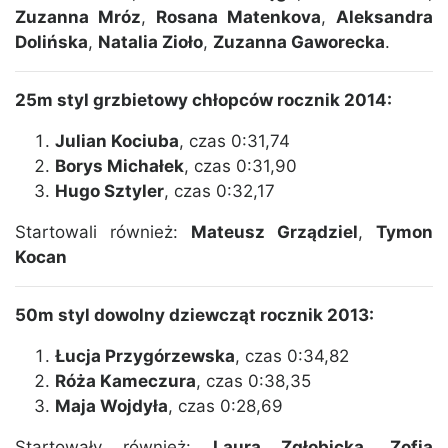
Zuzanna Mróz
,
Rosana Matenkova
,
Aleksandra
Dolińska
,
Natalia Zioło
,
Zuzanna Gaworecka
.
25m styl grzbietowy chłopców rocznik 2014:
Julian Kociuba
, czas 0:31,74
Borys Michałek
, czas 0:31,90
Hugo Sztyler
, czas 0:32,17
Startowali również:
Mateusz Grządziel
,
Tymon
Kocan
50m styl dowolny dziewcząt rocznik 2013:
Łucja Przygórzewska
, czas 0:34,82
Róża Kameczura
, czas 0:38,35
Maja Wojdyła
, czas 0:28,69
Startowały również:
Laura Zgłobicka
,
Zofia