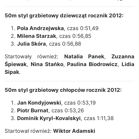
50m styl grzbietowy dziewcząt rocznik 2012:
Pola Andrzejwska
, czas 0:51,49
Milena Starzak
, czas 0:56,85
Julia Skóra
, czas 0:56,88
Startowały również:
Natalia Panek
,
Zuzanna
Śpiewak
,
Nina Stańko
,
Paulina Biodrowicz
,
Lidia
Sipak
.
50m styl grzbietowy chłopców rocznik 2012:
Jan Kondyjowski
, czas 0:53,19
Piotr Burnat
, czas 0:53,26
Dominik Kyryl-Kovalskyi
, czas 1:11,38
Startował również:
Wiktor Adamski