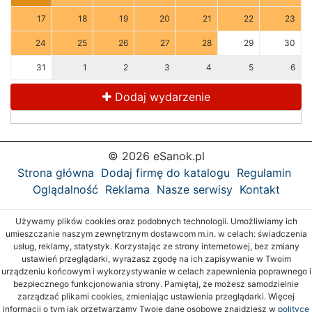
17
18
19
20
21
22
23
24
25
26
27
28
29
30
31
1
2
3
4
5
6
Dodaj wydarzenie
© 2026 eSanok.pl
Strona główna
Dodaj firmę do katalogu
Regulamin
Oglądalność
Reklama
Nasze serwisy
Kontakt
Używamy plików cookies oraz podobnych technologii. Umożliwiamy ich
umieszczanie naszym zewnętrznym dostawcom m.in. w celach: świadczenia
usług, reklamy, statystyk. Korzystając ze strony internetowej, bez zmiany
ustawień przeglądarki, wyrażasz zgodę na ich zapisywanie w Twoim
urządzeniu końcowym i wykorzystywanie w celach zapewnienia poprawnego i
bezpiecznego funkcjonowania strony. Pamiętaj, że możesz samodzielnie
zarządzać plikami cookies, zmieniając ustawienia przeglądarki. Więcej
informacji o tym jak przetwarzamy Twoje dane osobowe znajdziesz w
polityce