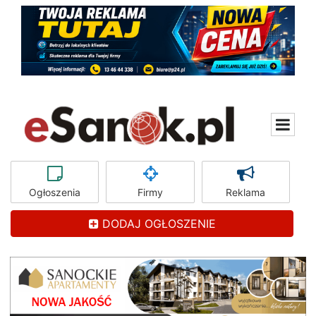
Ogłoszenia
Firmy
Reklama
DODAJ OGŁOSZENIE