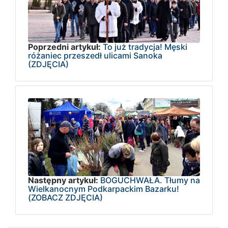
Poprzedni artykuł:
To już tradycja! Męski
różaniec przeszedł ulicami Sanoka
(ZDJĘCIA)
Następny artykuł:
BOGUCHWAŁA. Tłumy na
Wielkanocnym Podkarpackim Bazarku!
(ZOBACZ ZDJĘCIA)