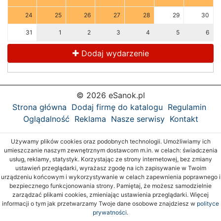
24
25
26
27
28
29
30
31
1
2
3
4
5
6
Dodaj wydarzenie
© 2026 eSanok.pl
Strona główna
Dodaj firmę do katalogu
Regulamin
Oglądalność
Reklama
Nasze serwisy
Kontakt
Używamy plików cookies oraz podobnych technologii. Umożliwiamy ich
umieszczanie naszym zewnętrznym dostawcom m.in. w celach: świadczenia
usług, reklamy, statystyk. Korzystając ze strony internetowej, bez zmiany
ustawień przeglądarki, wyrażasz zgodę na ich zapisywanie w Twoim
urządzeniu końcowym i wykorzystywanie w celach zapewnienia poprawnego i
bezpiecznego funkcjonowania strony. Pamiętaj, że możesz samodzielnie
zarządzać plikami cookies, zmieniając ustawienia przeglądarki. Więcej
informacji o tym jak przetwarzamy Twoje dane osobowe znajdziesz w
polityce
prywatności.