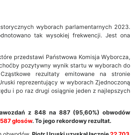
istorycznych wyborach parlamentarnych 2023.
odnotowano tak wysokiej frekwencji. Jest ona
 które przedstawi Państwowa Komisja Wyborcza,
Jak choćby pozytywny wynik startu w wyborach do
 Cząstkowe rezultaty emitowane na stronie
 Uruski reprezentujący w wyborach Zjednoczoną
ędu i po raz drugi osiągnie jeden z najlepszych
prawozdań z 848 na 887 (95,60%) obwodów
 587 głosów
. To jego rekordowy rezultat.
ch obwodów.
Piotr Uruski uzyskał łącznie
22 703