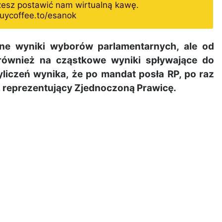
żesz postawić nam wirtualną kawę.
uycoffee.to/esanok
ne wyniki wyborów parlamentarnych, ale od
ównież na cząstkowe wyniki spływające do
liczeń wynika, że po mandat posła RP, po raz
i, reprezentujący Zjednoczoną Prawicę.