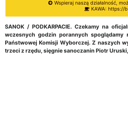
Wspieraj naszą działalność, mo
KAWA: https://b
SANOK / PODKARPACIE. Czekamy na oficjal
wczesnych godzin porannych spoglądamy r
Państwowej Komisji Wyborczej. Z naszych wy
trzeci z rzędu, sięgnie sanoczanin Piotr Urusk