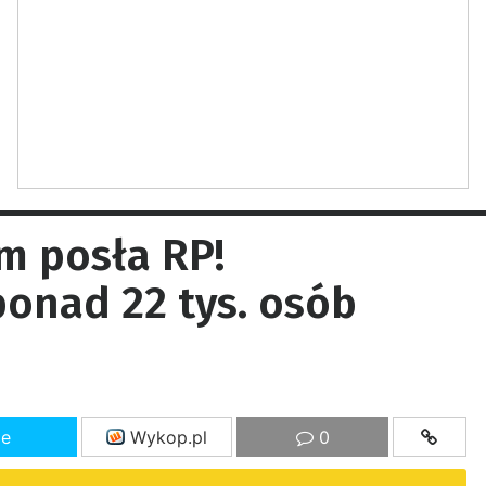
m posła RP!
onad 22 tys. osób
ze
Wykop.pl
0