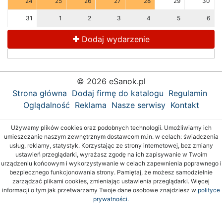
24
25
26
27
28
29
30
31
1
2
3
4
5
6
Dodaj wydarzenie
© 2026 eSanok.pl
Strona główna
Dodaj firmę do katalogu
Regulamin
Oglądalność
Reklama
Nasze serwisy
Kontakt
Używamy plików cookies oraz podobnych technologii. Umożliwiamy ich
umieszczanie naszym zewnętrznym dostawcom m.in. w celach: świadczenia
usług, reklamy, statystyk. Korzystając ze strony internetowej, bez zmiany
ustawień przeglądarki, wyrażasz zgodę na ich zapisywanie w Twoim
urządzeniu końcowym i wykorzystywanie w celach zapewnienia poprawnego i
bezpiecznego funkcjonowania strony. Pamiętaj, że możesz samodzielnie
zarządzać plikami cookies, zmieniając ustawienia przeglądarki. Więcej
informacji o tym jak przetwarzamy Twoje dane osobowe znajdziesz w
polityce
prywatności.