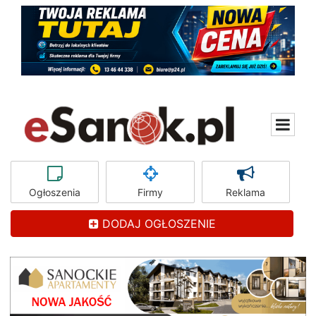
Ogłoszenia
Firmy
Reklama
DODAJ OGŁOSZENIE