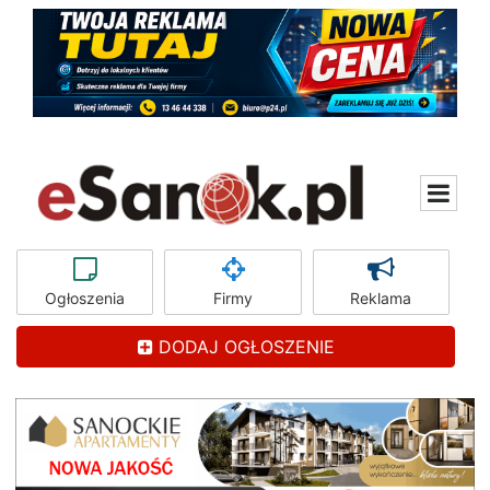
Ogłoszenia
Firmy
Reklama
DODAJ OGŁOSZENIE