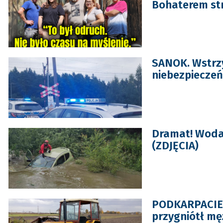
Bohaterem str
SANOK. Wstrz
niebezpieczeń
Dramat! Woda 
(ZDJĘCIA)
PODKARPACIE. 
przygniótł mę