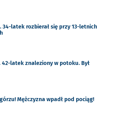
4-latek rozbierał się przy 13-letnich
h
2-latek znaleziony w potoku. Był
górzu! Mężczyzna wpadł pod pociąg!