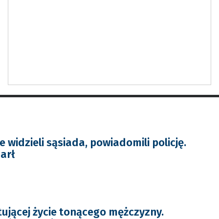
 widzieli sąsiada, powiadomili policję.
arł
atującej życie tonącego mężczyzny.