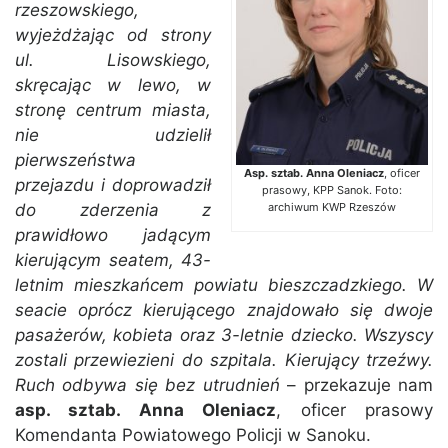
rzeszowskiego,
wyjeżdżając od strony
ul. Lisowskiego,
skręcając w lewo, w
stronę centrum miasta,
nie udzielił
pierwszeństwa
Asp. sztab. Anna Oleniacz
, oficer
przejazdu i doprowadził
prasowy, KPP Sanok. Foto:
do zderzenia z
archiwum KWP Rzeszów
prawidłowo jadącym
kierującym seatem, 43-
letnim mieszkańcem powiatu bieszczadzkiego. W
seacie oprócz kierującego znajdowało się dwoje
pasażerów, kobieta oraz 3-letnie dziecko. Wszyscy
zostali przewiezieni do szpitala. Kierujący trzeźwy.
Ruch odbywa się bez utrudnień
– przekazuje nam
asp. sztab. Anna Oleniacz
, oficer prasowy
Komendanta Powiatowego Policji w Sanoku.