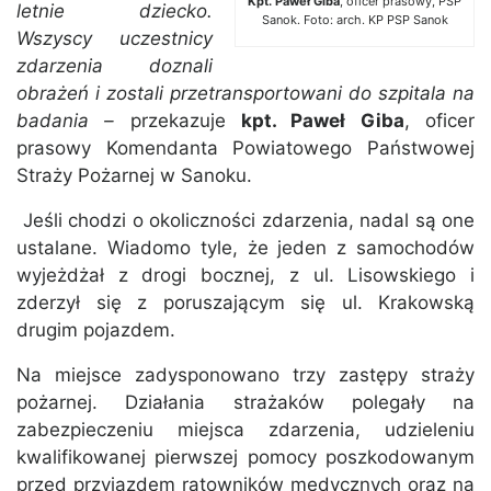
Kpt. Paweł Giba
, oficer prasowy, PSP
letnie dziecko.
Sanok. Foto: arch. KP PSP Sanok
Wszyscy uczestnicy
zdarzenia doznali
obrażeń i zostali przetransportowani do szpitala na
badania –
przekazuje
kpt. Paweł Giba
, oficer
prasowy Komendanta Powiatowego Państwowej
Straży Pożarnej w Sanoku.
Jeśli chodzi o okoliczności zdarzenia, nadal są one
ustalane. Wiadomo tyle, że jeden z samochodów
wyjeżdżał z drogi bocznej, z ul. Lisowskiego i
zderzył się z poruszającym się ul. Krakowską
drugim pojazdem.
Na miejsce zadysponowano trzy zastępy straży
pożarnej. Działania strażaków polegały na
zabezpieczeniu miejsca zdarzenia, udzieleniu
kwalifikowanej pierwszej pomocy poszkodowanym
przed przyjazdem ratowników medycznych oraz na