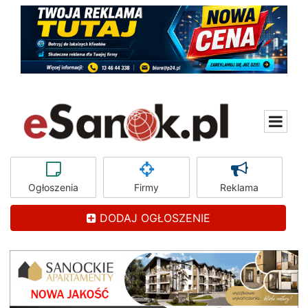
Ogłoszenia
Firmy
Reklama
DODAJ OGŁOSZENIE