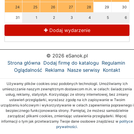
24
25
26
27
28
29
30
31
1
2
3
4
5
6
Dodaj wydarzenie
© 2026 eSanok.pl
Strona główna
Dodaj firmę do katalogu
Regulamin
Oglądalność
Reklama
Nasze serwisy
Kontakt
Używamy plików cookies oraz podobnych technologii. Umożliwiamy ich
umieszczanie naszym zewnętrznym dostawcom m.in. w celach: świadczenia
usług, reklamy, statystyk. Korzystając ze strony internetowej, bez zmiany
ustawień przeglądarki, wyrażasz zgodę na ich zapisywanie w Twoim
urządzeniu końcowym i wykorzystywanie w celach zapewnienia poprawnego i
bezpiecznego funkcjonowania strony. Pamiętaj, że możesz samodzielnie
zarządzać plikami cookies, zmieniając ustawienia przeglądarki. Więcej
informacji o tym jak przetwarzamy Twoje dane osobowe znajdziesz w
polityce
prywatności.