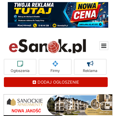
Ogłoszenia
Firmy
Reklama
DODAJ OGŁOSZENIE