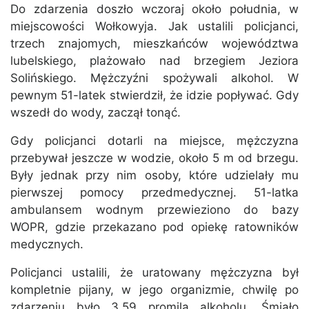
Do zdarzenia doszło wczoraj około południa, w
miejscowości Wołkowyja. Jak ustalili policjanci,
trzech znajomych, mieszkańców województwa
lubelskiego, plażowało nad brzegiem Jeziora
Solińskiego. Mężczyźni spożywali alkohol. W
pewnym 51-latek stwierdził, że idzie popływać. Gdy
wszedł do wody, zaczął tonąć.
Gdy policjanci dotarli na miejsce, mężczyzna
przebywał jeszcze w wodzie, około 5 m od brzegu.
Były jednak przy nim osoby, które udzielały mu
pierwszej pomocy przedmedycznej. 51-latka
ambulansem wodnym przewieziono do bazy
WOPR, gdzie przekazano pod opiekę ratowników
medycznych.
Policjanci ustalili, że uratowany mężczyzna był
kompletnie pijany, w jego organizmie, chwilę po
zdarzeniu było 3,59 promila alkoholu. Śmiało