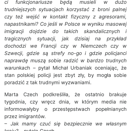
ci funkcjonariusze będą musieli w dużo
trudniejszych sytuacjach korzystać z broni palnej
czy też wejść w kontakt fizyczny z agresorami,
napastnikami? Co jeśli w Polsce w wyniku masowej
imigracji dojdzie do takich skandalicznych i
tragicznych sytuacji, jak dzisiaj na przykład
dochodzi we Francji czy w Niemczech czy w
Szwecji, gdzie są strefy no-go i gdzie policjanci
naprawdę muszą sobie radzić w bardzo trudnych
warunkac
h – pytał Michał Urbaniak oceniając, że
stan polskiej policji jest zbyt zły, by mogła sobie
poradzić z tak trudnymi wyzwaniami.
Marta Czech podkreśliła, że ostatnio brakuje
tygodnia, czy wręcz dnia, w którym media nie
informowałyby o przestępstwach popełnianych
przez imigrantów.
– Jak mamy czuć się bezpiecznie we własnym