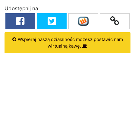
Udostępnij na:
Wspieraj naszą działalność możesz postawić nam
wirtualną kawę.