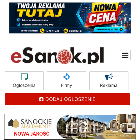
Ogłoszenia
Firmy
Reklama
DODAJ OGŁOSZENIE