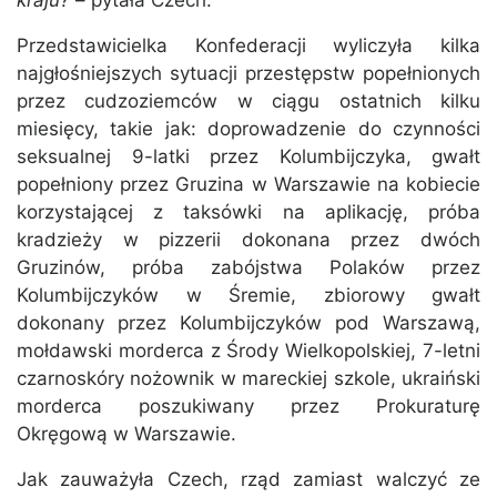
kraju?
– pytała Czech.
Przedstawicielka Konfederacji wyliczyła kilka
najgłośniejszych sytuacji przestępstw popełnionych
przez cudzoziemców w ciągu ostatnich kilku
miesięcy, takie jak: doprowadzenie do czynności
seksualnej 9-latki przez Kolumbijczyka, gwałt
popełniony przez Gruzina w Warszawie na kobiecie
korzystającej z taksówki na aplikację, próba
kradzieży w pizzerii dokonana przez dwóch
Gruzinów, próba zabójstwa Polaków przez
Kolumbijczyków w Śremie, zbiorowy gwałt
dokonany przez Kolumbijczyków pod Warszawą,
mołdawski morderca z Środy Wielkopolskiej, 7-letni
czarnoskóry nożownik w mareckiej szkole, ukraiński
morderca poszukiwany przez Prokuraturę
Okręgową w Warszawie.
Jak zauważyła Czech, rząd zamiast walczyć ze