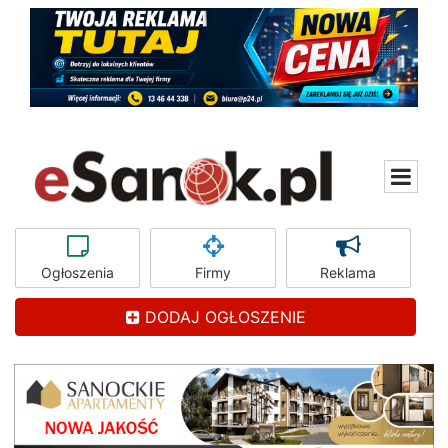
Ogłoszenia
Firmy
Reklama
DODAJ OGŁOSZENIE