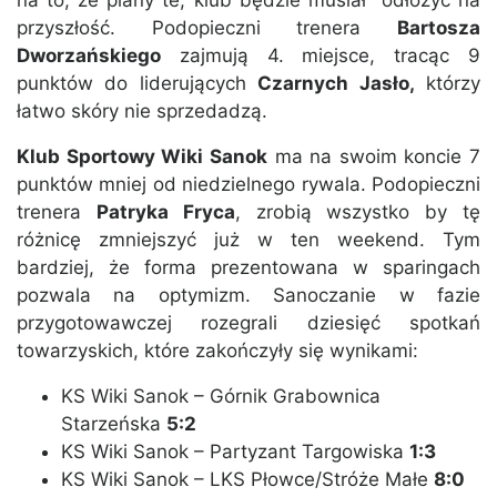
na to, że plany te, klub będzie musiał odłożyć na
przyszłość. Podopieczni trenera
Bartosza
Dworzańskiego
zajmują 4. miejsce, tracąc 9
punktów do liderujących
Czarnych Jasło,
którzy
łatwo skóry nie sprzedadzą.
Klub Sportowy Wiki Sanok
ma na swoim koncie 7
punktów mniej od niedzielnego rywala. Podopieczni
trenera
Patryka Fryca
, zrobią wszystko by tę
różnicę zmniejszyć już w ten weekend. Tym
bardziej, że forma prezentowana w sparingach
pozwala na optymizm. Sanoczanie w fazie
przygotowawczej rozegrali dziesięć spotkań
towarzyskich, które zakończyły się wynikami:
KS Wiki Sanok – Górnik Grabownica
Starzeńska
5:2
KS Wiki Sanok – Partyzant Targowiska
1:3
KS Wiki Sanok – LKS Płowce/Stróże Małe
8:0