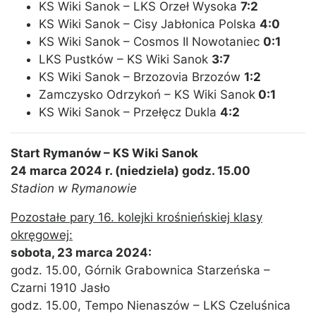
KS Wiki Sanok – LKS Orzeł Wysoka
7:2
KS Wiki Sanok – Cisy Jabłonica Polska
4:0
KS Wiki Sanok – Cosmos II Nowotaniec
0:1
LKS Pustków – KS Wiki Sanok
3:7
KS Wiki Sanok – Brzozovia Brzozów
1:2
Zamczysko Odrzykoń – KS Wiki Sanok
0:1
KS Wiki Sanok – Przełęcz Dukla
4:2
Start Rymanów – KS Wiki Sanok
24 marca 2024 r. (niedziela) godz. 15.00
Stadion w Rymanowie
Pozostałe pary 16. kolejki krośnieńskiej klasy
okręgowej:
sobota, 23 marca 2024:
godz. 15.00, Górnik Grabownica Starzeńska –
Czarni 1910 Jasło
godz. 15.00, Tempo Nienaszów – LKS Czeluśnica