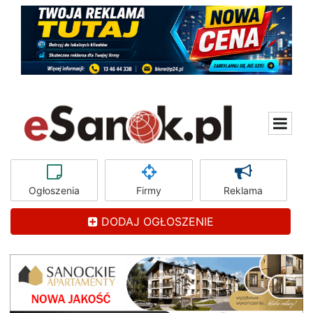
Ogłoszenia
Firmy
Reklama
DODAJ OGŁOSZENIE