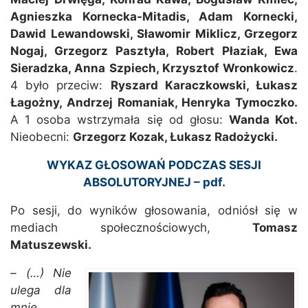
Agnieszka Kornecka-Mitadis, Adam Kornecki,
Dawid Lewandowski, Sławomir Miklicz, Grzegorz
Nogaj, Grzegorz Pasztyła, Robert Płaziak, Ewa
Sieradzka, Anna Szpiech, Krzysztof Wronkowicz
.
4 było przeciw:
Ryszard Karaczkowski, Łukasz
Łagożny, Andrzej Romaniak, Henryka Tymoczko.
A 1 osoba wstrzymała się od głosu:
Wanda Kot.
Nieobecni:
Grzegorz Kozak, Łukasz Radożycki.
WYKAZ GŁOSOWAŃ PODCZAS SESJI
ABSOLUTORYJNEJ – pdf.
Po sesji, do wyników głosowania, odniósł się w
mediach społecznościowych,
Tomasz
Matuszewski.
– (…) Nie
ulega dla
mnie