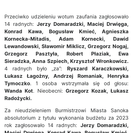
Przeciwko udzieleniu wotum zaufania zagłosowało
14 radnych:
Jerzy Domaradzki, Maciej Drwięga,
Konrad Kawa, Bogusław Kmieć, Agnieszka
Kornecka-Mitadis, Adam Kornecki, Dawid
Lewandowski, Sławomir Miklicz, Grzegorz Nogaj,
Grzegorz Pasztyła, Robert Płaziak, Ewa
Sieradzka, Anna Szpiech, Krzysztof Wronkowicz.
4 radnych było „za”:
Ryszard Karaczkowski,
Łukasz Łagożny, Andrzej Romaniak, Henryka
Tymoczko
. 1 osoba wstrzymała się od głosu:
Wanda Kot
. Nieobecni:
Grzegorz Kozak, Łukasz
Radożycki.
Za nieudzieleniem Burmistrzowi Miasta Sanoka
absolutorium z tytułu wykonania budżetu za 2023
rok zagłosowało 14 radnych:
Jerzy Domaradzki,
Maciej Drwięga, Konrad Kawa, Bogusław Kmieć,