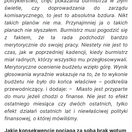
politykierstwo, chęć pokazania burmistrza w złym
świetle, czy doprowadzania do zarządu
komisarycznego, to jest to absolutna bzdura. Nikt
takich planów nie ma. Przynajmniej ja o takich
planach nie słyszałem. Burmistrz musi pogodzić się
z faktem, że ta rada podchodzi bardzo
merytorycznie do swojej pracy. Niestety nie jest to
czas, jak w poprzedniej kadencji, kiedy burmistrz
miał radnych, którzy wszystko mu przegłosowywali.
Merytoryczne ocenienie budżetu wzięło górę. Wynik
głosowania wyraźnie wskazuje na to, że to wykonie
budżetu nie było do końca właściwe –
podkreśla
przewodniczący. i dodaje:
– Miasto jest przyparte
do muru jeżeli chodzi o finanse. Nie jest to efekt
ostatniego miesiąca czy dwóch ostatnich, tylko
efekt działań ostatnich lat i niewłaściwej polityki
finansowej, o której mówiliśmy.
Jakie konsekwencje pociąga za sobą brak wotum