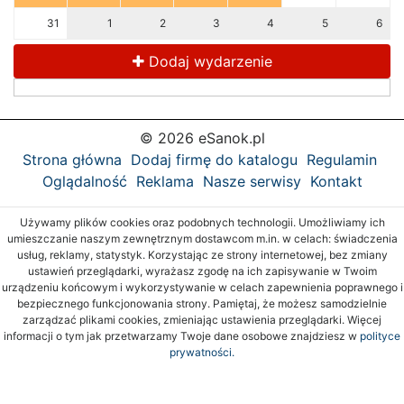
31
1
2
3
4
5
6
Dodaj wydarzenie
© 2026 eSanok.pl
Strona główna
Dodaj firmę do katalogu
Regulamin
Oglądalność
Reklama
Nasze serwisy
Kontakt
Używamy plików cookies oraz podobnych technologii. Umożliwiamy ich
umieszczanie naszym zewnętrznym dostawcom m.in. w celach: świadczenia
usług, reklamy, statystyk. Korzystając ze strony internetowej, bez zmiany
ustawień przeglądarki, wyrażasz zgodę na ich zapisywanie w Twoim
urządzeniu końcowym i wykorzystywanie w celach zapewnienia poprawnego i
bezpiecznego funkcjonowania strony. Pamiętaj, że możesz samodzielnie
zarządzać plikami cookies, zmieniając ustawienia przeglądarki. Więcej
informacji o tym jak przetwarzamy Twoje dane osobowe znajdziesz w
polityce
prywatności.