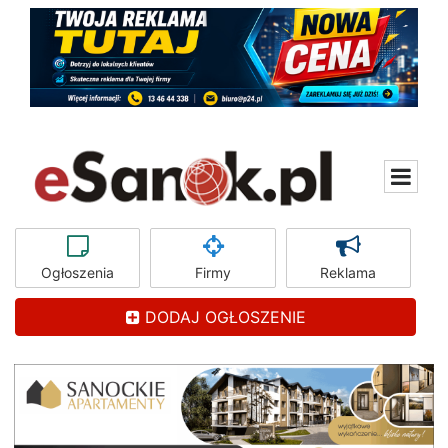
Ogłoszenia
Firmy
Reklama
DODAJ OGŁOSZENIE