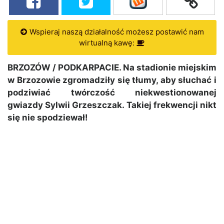
Wspieraj naszą działalność możesz postawić nam
wirtualną kawę:
BRZOZÓW / PODKARPACIE. Na stadionie miejskim
w Brzozowie zgromadziły się tłumy, aby słuchać i
podziwiać twórczość niekwestionowanej
gwiazdy Sylwii Grzeszczak. Takiej frekwencji nikt
się nie spodziewał!