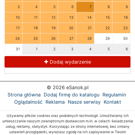
3
4
5
6
7
8
9
10
11
12
13
14
15
16
17
18
19
20
21
22
23
24
25
26
27
28
29
30
31
1
2
3
4
5
6
Dodaj wydarzenie
© 2026 eSanok.pl
Strona główna
Dodaj firmę do katalogu
Regulamin
Oglądalność
Reklama
Nasze serwisy
Kontakt
Używamy plików cookies oraz podobnych technologii. Umożliwiamy ich
umieszczanie naszym zewnętrznym dostawcom m.in. w celach: świadczenia
usług, reklamy, statystyk. Korzystając ze strony internetowej, bez zmiany
ustawień przeglądarki, wyrażasz zgodę na ich zapisywanie w Twoim