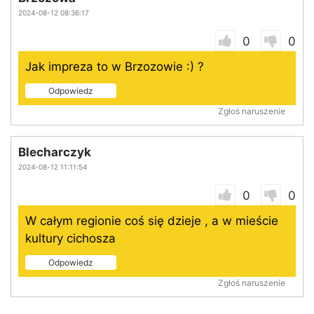
2024-08-12 08:36:17
0
0
Jak impreza to w Brzozowie :) ?
Odpowiedz
Zgłoś naruszenie
Blecharczyk
2024-08-12 11:11:54
0
0
W całym regionie coś się dzieje , a w mieście
kultury cichosza
Odpowiedz
Zgłoś naruszenie