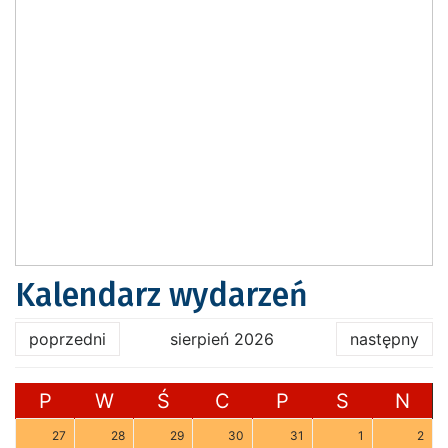
Kalendarz wydarzeń
poprzedni
sierpień 2026
następny
P
W
Ś
C
P
S
N
27
28
29
30
31
1
2