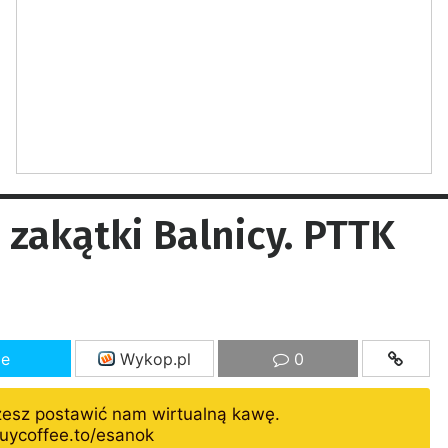
zakątki Balnicy. PTTK
ze
Wykop.pl
0
żesz postawić nam wirtualną kawę.
uycoffee.to/esanok