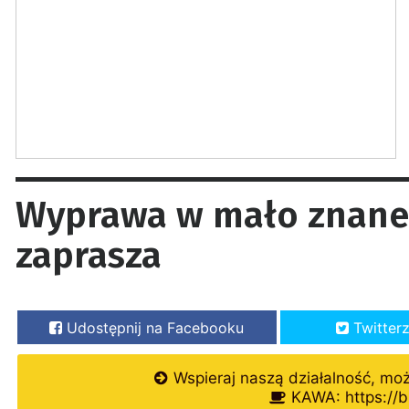
Wyprawa w mało znane 
zaprasza
Udostępnij na Facebooku
Twitter
Wspieraj naszą działalność, mo
KAWA: https://b