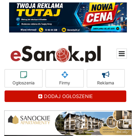
Ogłoszenia
Firmy
Reklama
DODAJ OGŁOSZENIE