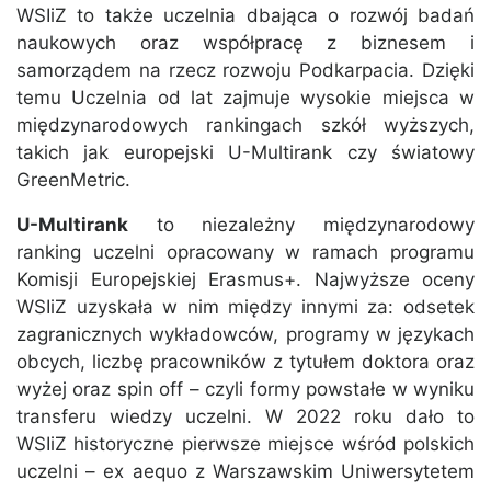
WSIiZ to także uczelnia dbająca o rozwój badań
naukowych oraz współpracę z biznesem i
samorządem na rzecz rozwoju Podkarpacia. Dzięki
temu Uczelnia od lat zajmuje wysokie miejsca w
międzynarodowych rankingach szkół wyższych,
takich jak europejski U-Multirank czy światowy
GreenMetric.
U-Multirank
to niezależny międzynarodowy
ranking uczelni opracowany w ramach programu
Komisji Europejskiej Erasmus+. Najwyższe oceny
WSIiZ uzyskała w nim między innymi za: odsetek
zagranicznych wykładowców, programy w językach
obcych, liczbę pracowników z tytułem doktora oraz
wyżej oraz spin off – czyli formy powstałe w wyniku
transferu wiedzy uczelni. W 2022 roku dało to
WSIiZ historyczne pierwsze miejsce wśród polskich
uczelni – ex aequo z Warszawskim Uniwersytetem