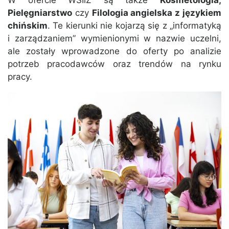
W ofercie WSIiZ są także
Kosmetologia,
Pielęgniarstwo
czy
Filologia angielska z językiem
chińskim
. Te kierunki nie kojarzą się z „informatyką
i zarządzaniem” wymienionymi w nazwie uczelni,
ale zostały wprowadzone do oferty po analizie
potrzeb pracodawców oraz trendów na rynku
pracy.