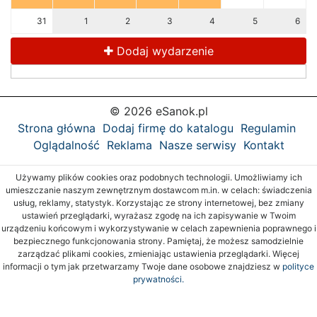
31
1
2
3
4
5
6
Dodaj wydarzenie
© 2026 eSanok.pl
Strona główna
Dodaj firmę do katalogu
Regulamin
Oglądalność
Reklama
Nasze serwisy
Kontakt
Używamy plików cookies oraz podobnych technologii. Umożliwiamy ich
umieszczanie naszym zewnętrznym dostawcom m.in. w celach: świadczenia
usług, reklamy, statystyk. Korzystając ze strony internetowej, bez zmiany
ustawień przeglądarki, wyrażasz zgodę na ich zapisywanie w Twoim
urządzeniu końcowym i wykorzystywanie w celach zapewnienia poprawnego i
bezpiecznego funkcjonowania strony. Pamiętaj, że możesz samodzielnie
zarządzać plikami cookies, zmieniając ustawienia przeglądarki. Więcej
informacji o tym jak przetwarzamy Twoje dane osobowe znajdziesz w
polityce
prywatności.