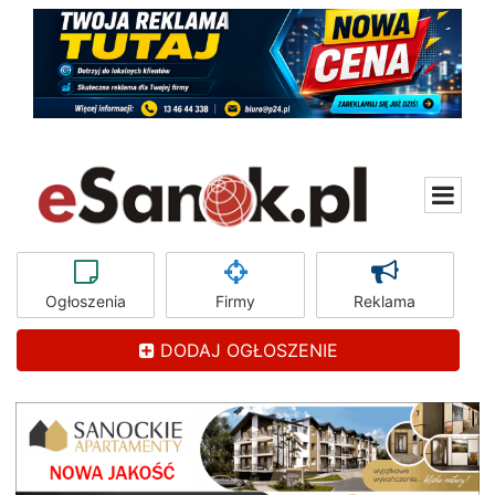
Ogłoszenia
Firmy
Reklama
DODAJ OGŁOSZENIE