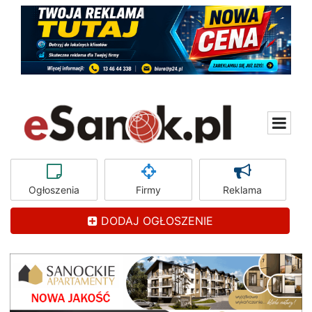
Ogłoszenia
Firmy
Reklama
DODAJ OGŁOSZENIE