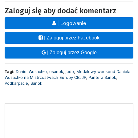
Zaloguj się aby dodać komentarz
| Logowanie
| Zaloguj przez Facebook
| Zaloguj przez Google
Tagi:
Daniel Wosachło
,
esanok
,
judo
,
Medalowy weekend Daniela
Wosachło na Mistrzostwach Europy CBJJP
,
Pantera Sanok
,
Podkarpacie
,
Sanok