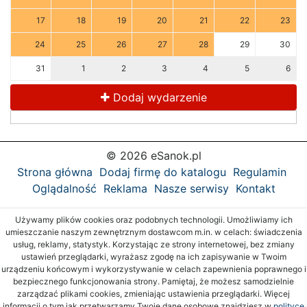
17
18
19
20
21
22
23
24
25
26
27
28
29
30
31
1
2
3
4
5
6
Dodaj wydarzenie
© 2026 eSanok.pl
Strona główna
Dodaj firmę do katalogu
Regulamin
Oglądalność
Reklama
Nasze serwisy
Kontakt
Używamy plików cookies oraz podobnych technologii. Umożliwiamy ich
umieszczanie naszym zewnętrznym dostawcom m.in. w celach: świadczenia
usług, reklamy, statystyk. Korzystając ze strony internetowej, bez zmiany
ustawień przeglądarki, wyrażasz zgodę na ich zapisywanie w Twoim
urządzeniu końcowym i wykorzystywanie w celach zapewnienia poprawnego i
bezpiecznego funkcjonowania strony. Pamiętaj, że możesz samodzielnie
zarządzać plikami cookies, zmieniając ustawienia przeglądarki. Więcej
informacji o tym jak przetwarzamy Twoje dane osobowe znajdziesz w
polityce