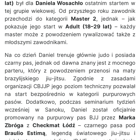
lat)
był dla
Daniela Wosachło
ostatnim startem w
tej grupie wiekowej. Od przyszłego roku zawodnik
przechodzi do kategorii
Master 2
, jednak – jak
pokazuje jego start w
Adult (18–29 lat)
– każdy
master może z powodzeniem rywalizować także z
młodszymi zawodnikami.
Na co dzień Daniel trenuje głównie judo i posiada
czarny pas, jednak od dawna znany jest z mocnego
parteru, który z powodzeniem przenosi na maty
brazylijskiego jiu-jitsu. Zgodnie z zasadami
organizacji CBJJP jego poziom techniczny pozwalał
na start bezpośrednio w kategorii purpurowych
pasów. Dodatkowo, podczas seminarium tydzień
wcześniej w Sanoku, Daniel został oficjalnie
promowany na purpurowy pas BJJ przez
Marka
Zbróga
z
Checkmat Łódź
– czarnego pasa pod
Braulio Estimą
, legendą światowego jiu-jitsu i