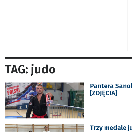
TAG: judo
Pantera Sanok
[ZDJĘCIA]
Trzy medale j