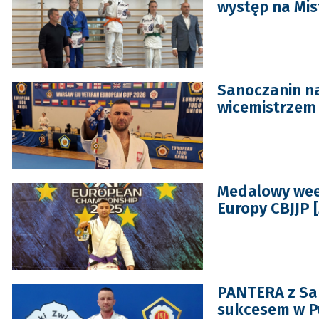
występ na Mi
Sanoczanin n
wicemistrzem 
Medalowy wee
Europy CBJJP 
PANTERA z Sa
sukcesem w P