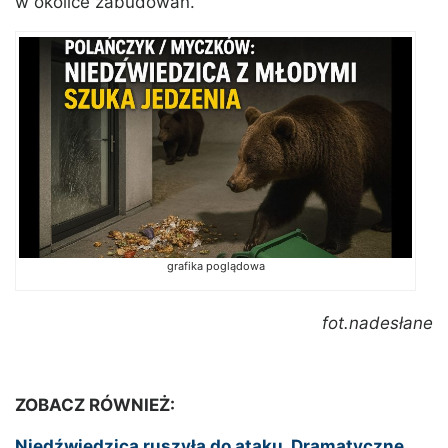
w okolice zabudowań.
grafika poglądowa
fot.nadesłane
ZOBACZ RÓWNIEŻ:
Niedźwiedzica ruszyła do ataku. Dramatyczne