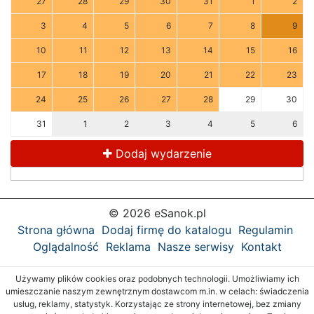
27
28
29
30
31
1
2
3
4
5
6
7
8
9
10
11
12
13
14
15
16
17
18
19
20
21
22
23
24
25
26
27
28
29
30
31
1
2
3
4
5
6
Dodaj wydarzenie
© 2026 eSanok.pl
Strona główna
Dodaj firmę do katalogu
Regulamin
Oglądalność
Reklama
Nasze serwisy
Kontakt
Używamy plików cookies oraz podobnych technologii. Umożliwiamy ich
umieszczanie naszym zewnętrznym dostawcom m.in. w celach: świadczenia
usług, reklamy, statystyk. Korzystając ze strony internetowej, bez zmiany