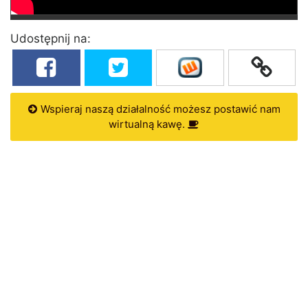
Udostępnij na:
Wspieraj naszą działalność możesz postawić nam
wirtualną kawę.