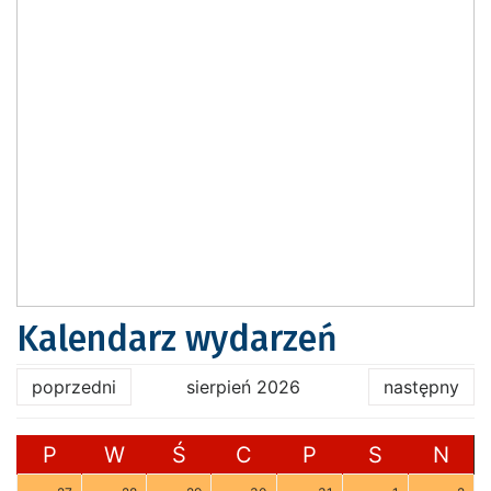
Kalendarz wydarzeń
poprzedni
sierpień 2026
następny
P
W
Ś
C
P
S
N