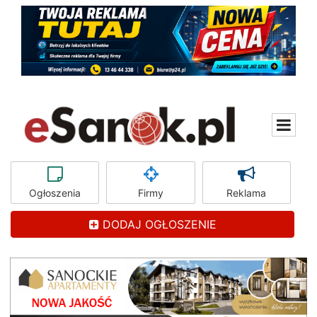
Ogłoszenia
Firmy
Reklama
DODAJ OGŁOSZENIE