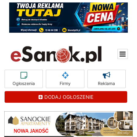
Ogłoszenia
Firmy
Reklama
DODAJ OGŁOSZENIE