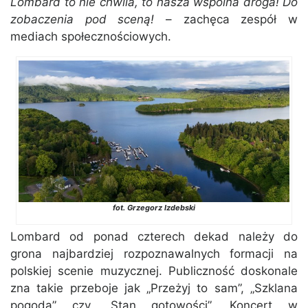
Lombard to nie chwila, to nasza wspólna droga! Do
zobaczenia pod sceną!
– zachęca zespół w
mediach społecznościowych.
fot. Grzegorz Izdebski
Lombard od ponad czterech dekad należy do
grona najbardziej rozpoznawalnych formacji na
polskiej scenie muzycznej. Publiczność doskonale
zna takie przeboje jak „Przeżyj to sam”, „Szklana
pogoda” czy „Stan gotowości”. Koncert w