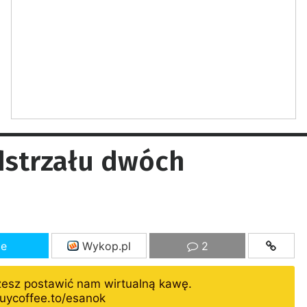
dstrzału dwóch
ze
Wykop.pl
2
żesz postawić nam wirtualną kawę.
uycoffee.to/esanok