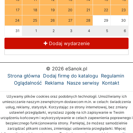
17
18
19
20
21
22
23
24
25
26
27
28
29
30
31
1
2
3
4
5
6
Dodaj wydarzenie
© 2026 eSanok.pl
Strona główna
Dodaj firmę do katalogu
Regulamin
Oglądalność
Reklama
Nasze serwisy
Kontakt
Używamy plików cookies oraz podobnych technologii. Umożliwiamy ich
umieszczanie naszym zewnętrznym dostawcom m.in. w celach: świadczenia
usług, reklamy, statystyk. Korzystając ze strony internetowej, bez zmiany
ustawień przeglądarki, wyrażasz zgodę na ich zapisywanie w Twoim
urządzeniu końcowym i wykorzystywanie w celach zapewnienia poprawnego i
bezpiecznego funkcjonowania strony. Pamiętaj, że możesz samodzielnie
zarządzać plikami cookies, zmieniając ustawienia przeglądarki. Więcej