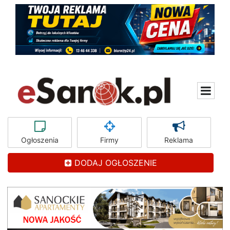
Ogłoszenia
Firmy
Reklama
DODAJ OGŁOSZENIE