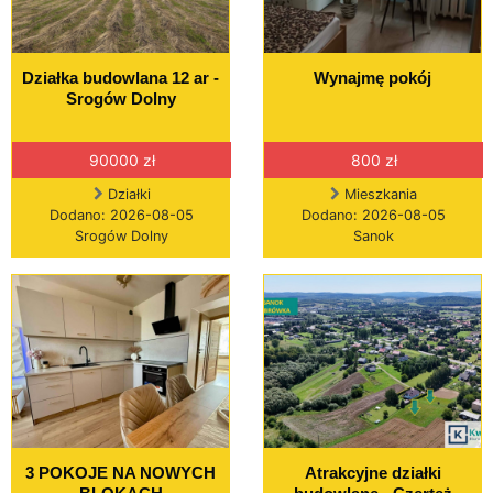
Działka budowlana 12 ar -
Wynajmę pokój
Srogów Dolny
90000 zł
800 zł
Działki
Mieszkania
Dodano: 2026-08-05
Dodano: 2026-08-05
Srogów Dolny
Sanok
3 POKOJE NA NOWYCH
Atrakcyjne działki