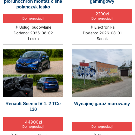
piorunochron montaż cisna
gamingowy
polanczyk lesko
2200zł
Do negocjacji
Do negocjacji
Usługi budowlane
Elektronika
Dodano: 2026-08-02
Dodano: 2026-08-01
Lesko
Sanok
Renault Scenic IV 1. 2 TCe
Wynajmę garaż murowany
130
44900zł
Do negocjacji
Do negocjacji