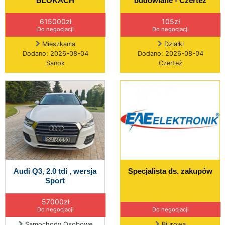
BLOKACH
budowlane - Czerteż
615000zł
105zł
Do negocjacji
Do negocjacji
Mieszkania
Działki
Dodano: 2026-08-04
Dodano: 2026-08-04
Sanok
Czerteż
Audi Q3, 2.0 tdi , wersja
Specjalista ds. zakupów
Sport
57000zł
Do negocjacji
Do negocjacji
Samochody Osobowe
Biurowa