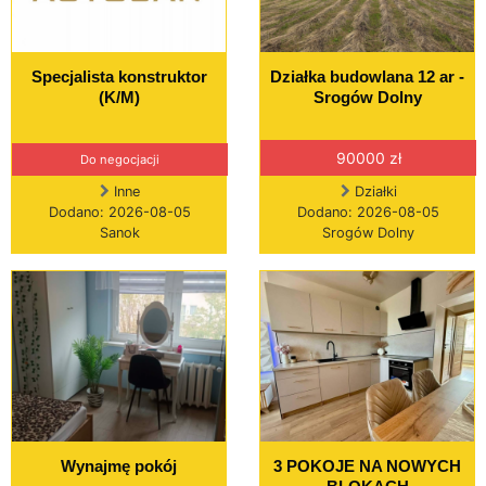
Specjalista konstruktor
Działka budowlana 12 ar -
(K/M)
Srogów Dolny
90000 zł
Do negocjacji
Inne
Działki
Dodano: 2026-08-05
Dodano: 2026-08-05
Sanok
Srogów Dolny
Wynajmę pokój
3 POKOJE NA NOWYCH