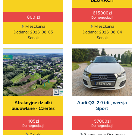
BLOKACH
615000zł
800 zł
Do negocjacji
Mieszkania
Mieszkania
Dodano: 2026-08-05
Dodano: 2026-08-04
Sanok
Sanok
Atrakcyjne działki
Audi Q3, 2.0 tdi , wersja
budowlane - Czerteż
Sport
105zł
57000zł
Do negocjacji
Do negocjacji
Działki
Samochody Osobowe