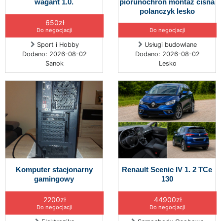
wagant 1.0.
piorunochron montaż cisna
polanczyk lesko
650zł
Do negocjacji
Do negocjacji
Sport i Hobby
Usługi budowlane
Dodano: 2026-08-02
Dodano: 2026-08-02
Sanok
Lesko
Komputer stacjonarny
Renault Scenic IV 1. 2 TCe
gamingowy
130
2200zł
44900zł
Do negocjacji
Do negocjacji