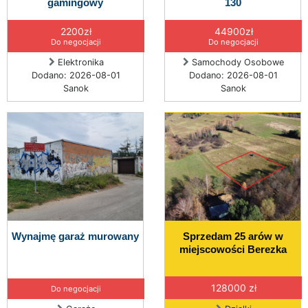
gamingowy
130
2200zł
44900zł
Do negocjacji
Do negocjacji
Elektronika
Samochody Osobowe
Dodano: 2026-08-01
Dodano: 2026-08-01
Sanok
Sanok
Wynajmę garaż murowany
Sprzedam 25 arów w
miejscowości Berezka
128000 zł
Do negocjacji