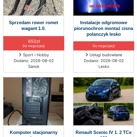
Sprzedam rower romet
Instalacje odgromowe
wagant 1.0.
piorunochron montaż cisna
polanczyk lesko
650zł
Do negocjacji
Do negocjacji
Sport i Hobby
Usługi budowlane
Dodano: 2026-08-02
Dodano: 2026-08-02
Sanok
Lesko
Komputer stacjonarny
Renault Scenic IV 1. 2 TCe