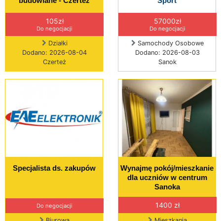
budowlane - Czerteż
Sport
105zł
57000zł
Do negocjacji
Do negocjacji
Działki
Samochody Osobowe
Dodano: 2026-08-04
Dodano: 2026-08-03
Czerteż
Sanok
Specjalista ds. zakupów
Wynajmę pokój/mieszkanie
dla uczniów w centrum
Sanoka
1400 zł
Do negocjacji
Biurowa
Mieszkania