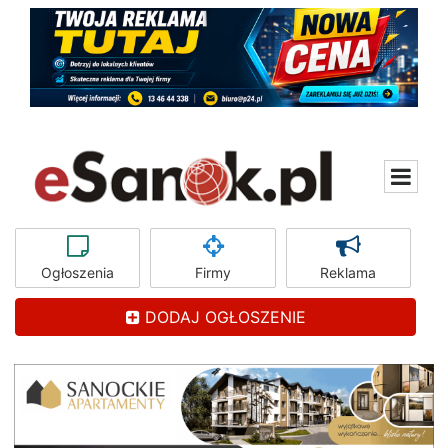
Ogłoszenia
Firmy
Reklama
DODAJ OGŁOSZENIE