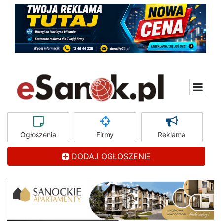
Ogłoszenia
Firmy
Reklama
DODAJ OGŁOSZENIE