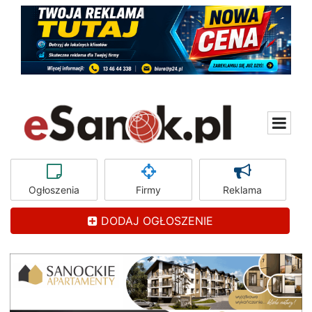
Ogłoszenia
Firmy
Reklama
DODAJ OGŁOSZENIE