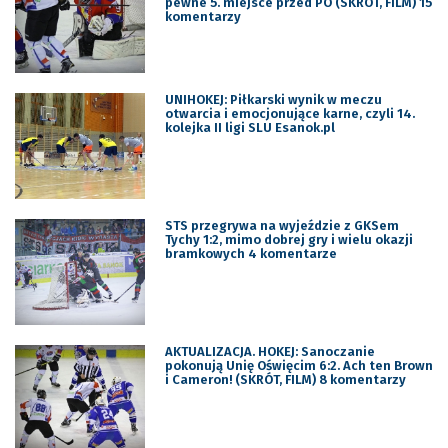
pewne 5. miejsce przed PO (SKRÓT, FILM) 15
komentarzy
UNIHOKEJ: Piłkarski wynik w meczu
otwarcia i emocjonujące karne, czyli 14.
kolejka II ligi SLU Esanok.pl
STS przegrywa na wyjeździe z GKSem
Tychy 1:2, mimo dobrej gry i wielu okazji
bramkowych 4 komentarze
AKTUALIZACJA. HOKEJ: Sanoczanie
pokonują Unię Oświęcim 6:2. Ach ten Brown
i Cameron! (SKRÓT, FILM) 8 komentarzy