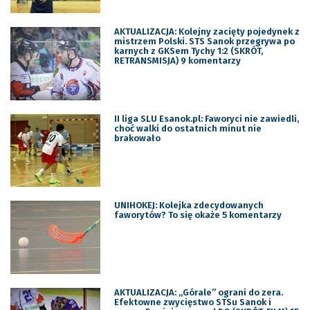
AKTUALIZACJA: Kolejny zacięty pojedynek z
mistrzem Polski. STS Sanok przegrywa po
karnych z GKSem Tychy 1:2 (SKRÓT,
RETRANSMISJA) 9 komentarzy
II liga SLU Esanok.pl: Faworyci nie zawiedli,
choć walki do ostatnich minut nie
brakowało
UNIHOKEJ: Kolejka zdecydowanych
faworytów? To się okaże 5 komentarzy
AKTUALIZACJA: „Górale” ograni do zera.
Efektowne zwycięstwo STSu Sanok i