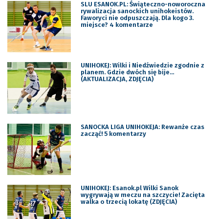
SLU ESANOK.PL: Świąteczno-noworoczna
rywalizacja sanockich unihokeistów.
Faworyci nie odpuszczają. Dla kogo 3.
miejsce? 4 komentarze
UNIHOKEJ: Wilki i Niedźwiedzie zgodnie z
planem. Gdzie dwóch się bije…
(AKTUALIZACJA, ZDJĘCIA)
SANOCKA LIGA UNIHOKEJA: Rewanże czas
zacząć! 5 komentarzy
UNIHOKEJ: Esanok.pl Wilki Sanok
wygrywają w meczu na szczycie! Zacięta
walka o trzecią lokatę (ZDJĘCIA)