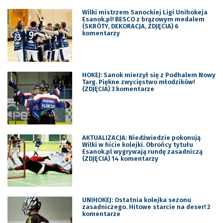
Wilki mistrzem Sanockiej Ligi Unihokeja
Esanok.pl! BESCO z brązowym medalem
(SKRÓTY, DEKORACJA, ZDJĘCIA) 6
komentarzy
HOKEJ: Sanok mierzył się z Podhalem Nowy
Targ. Piękne zwycięstwo młodzików!
(ZDJĘCIA) 3 komentarze
AKTUALIZACJA: Niedźwiedzie pokonują
Wilki w hicie kolejki. Obrońcy tytułu
Esanok.pl wygrywają rundę zasadniczą
(ZDJĘCIA) 14 komentarzy
UNIHOKEJ: Ostatnia kolejka sezonu
zasadniczego. Hitowe starcie na deser! 2
komentarze