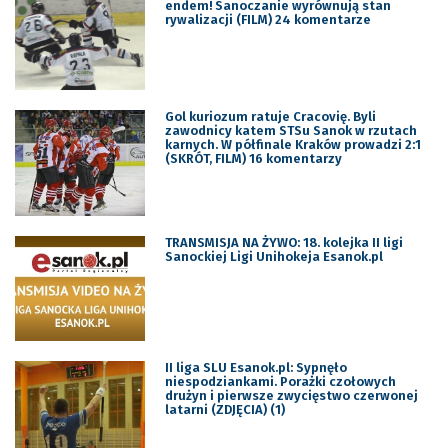
endem! Sanoczanie wyrównują stan
rywalizacji (FILM) 24 komentarze
Gol kuriozum ratuje Cracovię. Byli
zawodnicy katem STSu Sanok w rzutach
karnych. W półfinale Kraków prowadzi 2:1
(SKRÓT, FILM) 16 komentarzy
TRANSMISJA NA ŻYWO: 18. kolejka II ligi
Sanockiej Ligi Unihokeja Esanok.pl
II liga SLU Esanok.pl: Sypnęło
niespodziankami. Porażki czołowych
drużyn i pierwsze zwycięstwo czerwonej
latarni (ZDJĘCIA) (1)