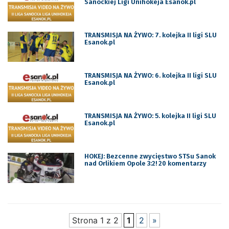
Sanockiej Ligi Unihokeja Esanok.pl
TRANSMISJA NA ŻYWO: 7. kolejka II ligi SLU
Esanok.pl
TRANSMISJA NA ŻYWO: 6. kolejka II ligi SLU
Esanok.pl
TRANSMISJA NA ŻYWO: 5. kolejka II ligi SLU
Esanok.pl
HOKEJ: Bezcenne zwycięstwo STSu Sanok
nad Orlikiem Opole 3:2! 20 komentarzy
Strona 1 z 2
1
2
»