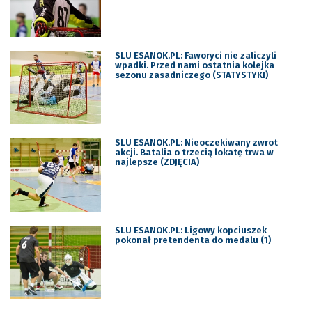
SLU ESANOK.PL: Faworyci nie zaliczyli
wpadki. Przed nami ostatnia kolejka
sezonu zasadniczego (STATYSTYKI)
SLU ESANOK.PL: Nieoczekiwany zwrot
akcji. Batalia o trzecią lokatę trwa w
najlepsze (ZDJĘCIA)
SLU ESANOK.PL: Ligowy kopciuszek
pokonał pretendenta do medalu (1)