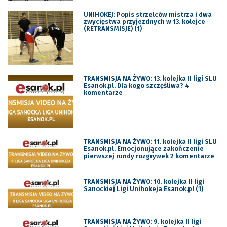
UNIHOKEJ: Popis strzelców mistrza i dwa
zwycięstwa przyjezdnych w 13. kolejce
(RETRANSMISJE) (1)
TRANSMISJA NA ŻYWO: 13. kolejka II ligi SLU
Esanok.pl. Dla kogo szczęśliwa? 4
komentarze
TRANSMISJA NA ŻYWO: 11. kolejka II ligi SLU
Esanok.pl. Emocjonujące zakończenie
pierwszej rundy rozgrywek 2 komentarze
TRANSMISJA NA ŻYWO: 10. kolejka II ligi
Sanockiej Ligi Unihokeja Esanok.pl (1)
TRANSMISJA NA ŻYWO: 9. kolejka II ligi