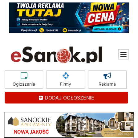
Ogłoszenia
Firmy
Reklama
DODAJ OGŁOSZENIE