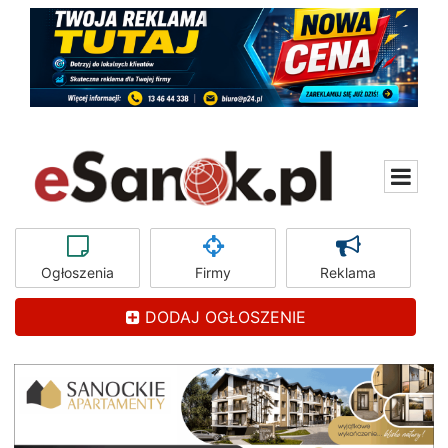
Ogłoszenia
Firmy
Reklama
DODAJ OGŁOSZENIE